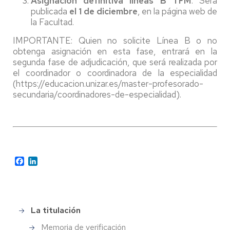
Asignación definitiva líneas B TFM
: Será
publicada
el 1 de diciembre
, en la página web de
la Facultad.
IMPORTANTE: Quien no solicite Línea B o no
obtenga asignación en esta fase, entrará en la
segunda fase de adjudicación, que será realizada por
el coordinador o coordinadora de la especialidad
(https://educacion.unizar.es/master-profesorado-
secundaria/coordinadores-de-especialidad).
Facebook
LinkedIn
La titulación
Menu
master
Memoria de verificación