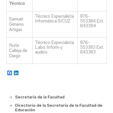
Técnico
Técnico Especialista
876-
Samuel
Informática SICUZ
553384 Ext.
Gimeno
843394
Artigas
Técnico Especialista
876-
Nuria
Labo. Inform y
553383 Ext.
Calleja de
audiov.
843383
Diego
Facebook
LinkedIn
Secretaría de la Facultad
Main
menu
Directorio de la Secretaría de la Facultad de
Educación