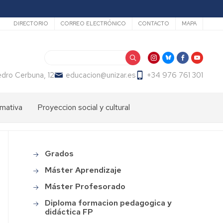
Secundario
DIRECTORIO
CORREO ELECTRÓNICO
CONTACTO
MAPA
Buscar
dro Cerbuna, 12
educacion@unizar.es
+34 976 761 301
mativa
Proyeccion social y cultural
ón
dos
Comisión
de
Cultura
ter
Grados
Main
de
endizaje
menu
la
Máster Aprendizaje
Facultad
ter
Máster Profesorado
de
fesorado
Educación
Diploma formacion pedagogica y
loma
didáctica FP
Día
macion