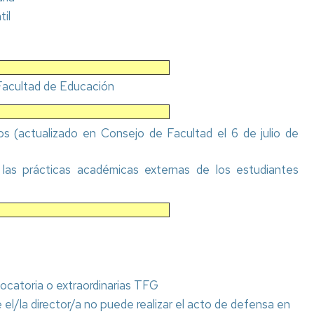
Impresos
con
de
il
Reserva
y
América
Gob
de
formularios
Latina
UZ
espacios
Nivel
Movilidad
Com
Taller
de
con
de
Facultad de Educación
de
idioma
Norteamerica,
la
impresión
Asia
Con
y
Precios
y
de
s (actualizado en Consejo de Facultad el 6 de julio de
edición
públicos
Oceanía
Dec
y
Sala
pagos
Movilidad
Nor
las prácticas académicas externas de los estudiantes
de
"on
UNITA
UZ
descanso
line"
Programa
Acu
Aparcabicis
Registro
Buddy
del
y
Pair
Con
administración
de
electrónica
Fac
vocatoria o extraordinarias TFG
Seguro
escolar,
 el/la director/a no puede realizar el acto de defensa en