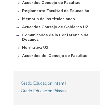
Acuerdos Consejo de Facultad
de
agogica
la
Reglamento Facultad de Educación
Facultad
áctica
de
Memoria de las titulaciones
Educación
Acuerdos Consejo de Gobierno UZ
erdos
Programas
sejo
Comunicados de la Conferencia de
"Del
Decanos
Cole
ultad
al
Normativa UZ
Grado"
lamento
Acuerdos del Consejo de Facultad
y
ultad
"Del
Aula
cación
al
Máster"
oria
Grado Educación Infantil
Festival
Programa
Grado Educación Primaria
de
II
laciones
Cine
Edición
Escolar
del
erdos
Facultad
FCE
sejo