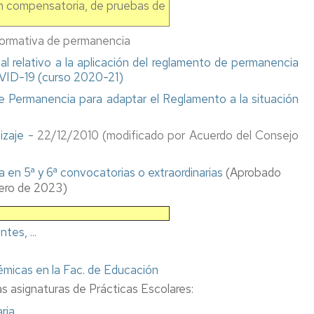
n compensatoria, de pruebas de
la
estudios
ped
Facultad
y
Programas
y
de
otros)
de
did
rmativa de permanencia
Educación
movilidad
FP
 relativo a la aplicación del reglamento de permanencia
Guías
OVID-19 (curso 2020-21)
Días
docentes
Estudiantes
Erasmus+
Acu
de
OUT
Estudios
Con
 Permanencia para adaptar el Reglamento a la situación
cierre
Credenciales
de
de
(usuario-
Estudiantes
Programa
Guia
Fac
zaje -
la
22/12/2010 (modificado por Acuerdo del Consejo
contraseña),
IN
Erasmus+
"Erasmus
Facultad
email
Prácticas
IN"
Reg
de
y
Relaciones
Fac
a en 5ª y 6ª convocatorias o extraordinarias
(Aprobado
Educación
carné
Internacionales
SICUE
Estudiantes
de
rero de 2023)
universitario
entrantes
Edu
Biblioteca
/
Otra
Programa
Homologación
Incoming
información
de
Mem
es, ...
Conserjeria
de
Students
movilidad
de
títulos
con
las
Medios
y
Iberoamérica
titu
émicas en la Fac. de Educación
Informáticos
niveles
"Americampus"
s asignaturas de Prácticas Escolares:
y
MECES
Acu
Audiovisuales
Cooperación
Con
ria