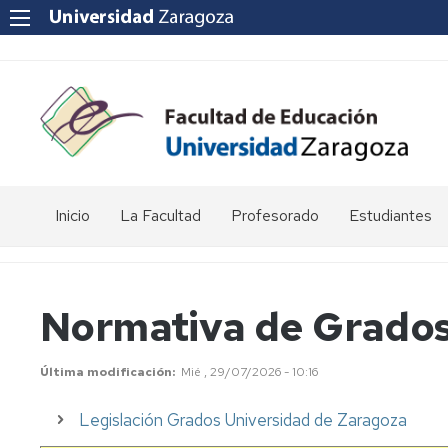
Inicio
La Facultad
Profesorado
Estudiantes
Reseña
Enlaces
Acto
histórica
de
de
interés
graduación
Normativa de Grado
Equipo
de
Departamentos
Jornada
Dirección
universitarios
de
Última modificación
Mié , 29/07/2026 - 10:16
Puertas
Abiertas
Consejo
POD
Legislación Grados Universidad de Zaragoza
de
-
Facultad
Curso,
Apoyo
Apoyo