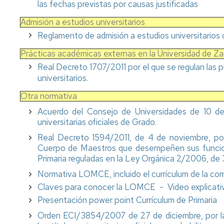
generales
las fechas previstas por causas justificadas
de
Admisión a estudios universitarios
la
universidad
Reglamento de admisión a estudios universitarios o
Prácticas académicas externas en la Universidad de Z
Antiguos
alumnos
Real Decreto 1707/2011 por el que se regulan las 
y
universitarios.
amigos
de
Otra normativa
la
Acuerdo del Consejo de Universidades de 10 d
facultad
universitarias oficiales de Grado.
Salas
Real Decreto 1594/2011, de 4 de noviembre, por
de
Cuerpo de Maestros que desempeñen sus funcion
estudio
Primaria reguladas en la Ley Orgánica 2/2006, de
Normativa LOMCE, incluido el currículum de la c
Servicio
de
Claves para conocer la LOMCE
-
Video explicati
alojamiento
Presentación power point Currículum de Primaria
Orden ECI/3854/2007 de 27 de diciembre, por la q
Universa