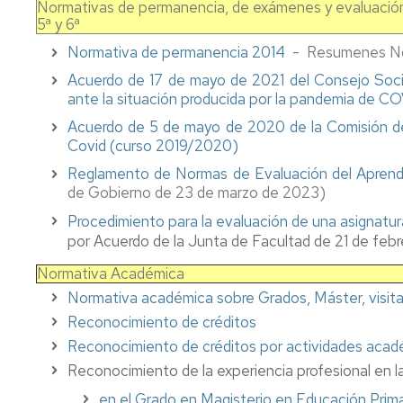
Normativas de permanencia, de exámenes y evaluació
centro,
y
al
5ª y 6ª
asignatura,
orientación
estudiante
Comisiones
profesorado
al
del
Normativa de permanencia 2014
- Resumenes No
estudiante
máster
Coordinadores
Acuerdo de 17 de mayo de 2021 del Consejo Social
de
Profesorado
de
ante la situación producida por la pandemia de C
Prof.
y
Innova.
las
Secundaria
tutorías
Investiga.
Titulaciones
Acuerdo de 5 de mayo de 2020 de la Comisión de
Educa
Covid (curso 2019/2020)
Apoyo
Servicio
Directores
Reglamento de Normas de Evaluación del Aprendi
al
de
Y
de
de Gobierno de 23 de marzo de 2023)
estudiante.
personal
al
los
Grados
docente
acabar
Títulos
Procedimiento para la evaluación de una asignatur
de
e
magisterio,
Propios
por Acuerdo de la Junta de Facultad de 21 de feb
Infantil
investigador
¿qué?
y
Relaciones
Normativa Académica
Primaria
CV
Delegación
con
Normativa académica sobre Grados, Máster, visitant
del
de
otras
Apoyo
profesorado
estudiantes
Instituciones
Reconocimiento de créditos
al
Reconocimiento de créditos por actividades acad
estudiante
Innova.
Deportes
Procesos
Reconocimiento de la experiencia profesional en la
del
Investiga.
y
electorales
máster
Educa
Actividad
en el Grado en Magisterio en Educación Prima