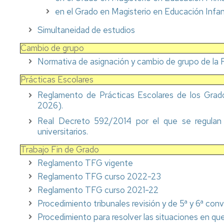
de
Física
Premios
en el Grado en Magisterio en Educación Infant
Aprendizaje
TICs
Facultad
Info
de
Simultaneidad de estudios
Joven
Educación
Normas
de
Cambio de grupo
evaluación.
Actividades
Normativa de asignación y cambio de grupo de la 
Prácticas
Culturales
irregulares
Prácticas Escolares
y
Profesores
Reglamento de Prácticas Escolares de los Grado
fraude
y
2026).
académico
tutorías
(plagio)
Real Decreto 592/2014 por el que se regulan 
Mis
universitarios.
encuestas
Trabajo Fin de Grado
Asesorías
Reglamento TFG vigente
de
Reglamento TFG curso 2022-23
la
Universidad
Reglamento
TFG curso 2021-22
Procedimiento tribunales revisión y de 5ª y 6ª con
Otros
Procedimiento para resolver las situaciones en que
servicios