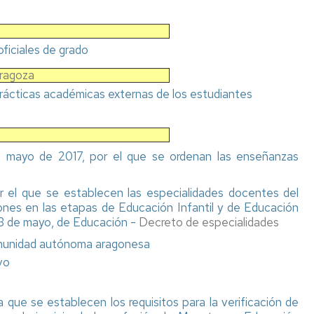
de
accidentes
y
de
ficiales de grado
responsabilidad
civil
aragoza
prácticas académicas externas de los estudiantes
Títulos
y
suplemento
europeo
e mayo de 2017, por el que se ordenan las enseñanzas
al
título
(SET)
 el que se establecen las especialidades docentes del
es en las etapas de Educación Infantil y de Educación
 3 de mayo, de Educación -
Decreto de especialidades
omunidad autónoma aragonesa
vo
ue se establecen los requisitos para la verificación de