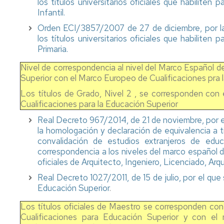
los títulos universitarios oficiales que habiliten
Agraluz
Infantil.
-
Orden ECI/3857/2007 de 27 de diciembre, por la q
antiguos
los títulos universitarios oficiales que habiliten
alumnos
Primaria.
UZ
Nivel de correspondencia al nivel del Marco Español d
Ofertas
Superior con el Marco Europeo de Cualificaciones pra
de
empleo
Los títulos de Grado, Nivel 2 , se corresponden con 
Cualificaciones para la Educación Superior
Real Decreto 967/2014, de 21 de noviembre, por el
la homologación y declaración de equivalencia a tit
convalidación de estudios extranjeros de educ
correspondencia a los niveles del marco español de
oficiales de Arquitecto, Ingeniero, Licenciado, Ar
Real Decreto 1027/2011, de 15 de julio, por el qu
Educación Superior
.
Los títulos oficiales de Maestro se corresponden con
Cualificaciones para Educación Superior y con el