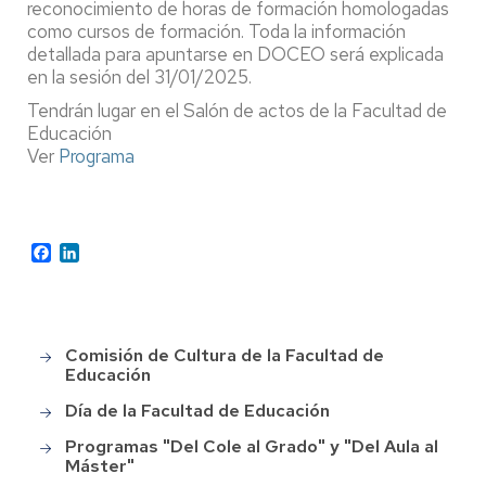
reconocimiento de horas de formación homologadas
como cursos de formación. Toda la información
detallada para apuntarse en DOCEO será explicada
en la sesión del 31/01/2025.
Tendrán lugar en el Salón de actos de la Facultad de
Educación
Ver
Programa
Facebook
LinkedIn
Comisión de Cultura de la Facultad de
Main
Educación
menu
Día de la Facultad de Educación
Programas "Del Cole al Grado" y "Del Aula al
Máster"