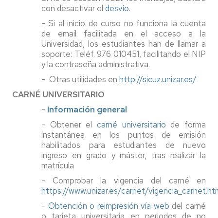
con desactivar el
desvío.
- Si al inicio de curso no funciona la cuenta
de email facilitada en el acceso a la
Universidad, los estudiantes han de llamar a
soporte: Teléf. 976 010451, facilitando el NIP
y la contraseña administrativa.
- Otras utilidades en
http://sicuz.unizar.es/
CARNÉ UNIVERSITARIO
-
Información general
- Obtener el
carné universitario
de forma
instantánea
en los puntos de emisión
habilitados para estudiantes de nuevo
ingreso en grado y máster, tras realizar la
matrícula
- Comprobar la vigencia del carné en
https://www.unizar.es/carnet/vigencia_carnet.ht
-
Obtención o reimpresión vía web
del carné
o tarjeta universitaria en periodos de no