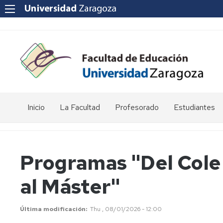
Inicio
La Facultad
Profesorado
Estudiantes
Reseña
Enlaces
Acto
histórica
de
de
interés
graduación
Programas "Del Cole 
Equipo
de
Departamentos
Jornada
al Máster"
Dirección
universitarios
de
Puertas
Abiertas
Consejo
POD
de
-
Última modificación
Thu , 08/01/2026 - 12:00
Facultad
Curso,
Apoyo
Apoyo