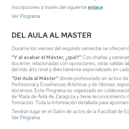
generales
Inscripciones a través del siguiente
enlace
de
la
Ver
Programa
universidad
Antiguos
DEL AULA AL MASTER
alumnos
y
amigos
Durante los viernes del segundo semestre se ofrecen 
de
“Y al acabar el Máster, ¿qué?”
Con charlas y seminari
la
docente, relacionadas con oposiciones, otras salidas 
facultad
del más alto nivel y directamente especializado en cada
Salas
“Del Aula al Máster”
donde profesorado en activo de 
de
Profesional y Enseñanzas Artísticas y de Idiomas, exp
estudio
docentes. Este Programa es organizado en colaboració
de María de Ávila de Zaragoza y tiene reconocimiento
Servicio
formación. Toda la información detallada para apuntar
de
Tendrán lugar en el Salón de actos de la Facultad de 
alojamiento
Ver
Programa
Universa