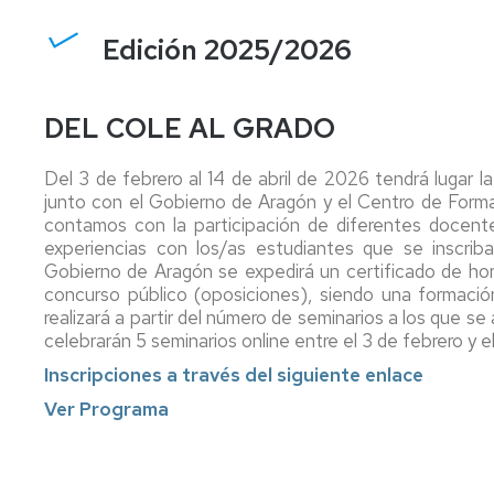
centro,
y
al
asignatura,
orientación
estudiante
Comisiones
Edición 2025/2026
profesorado
al
del
estudiante
máster
Coordinadores
de
Profesorado
de
DEL COLE AL GRADO
Prof.
y
Innova.
las
Secundaria
tutorías
Investiga.
Titulaciones
Educa
Del 3 de febrero al 14 de abril de 2026 tendrá lugar l
Apoyo
Servicio
Directores
junto con el Gobierno de Aragón y el Centro de For
al
de
Y
de
contamos con la participación de diferentes docente
estudiante.
personal
al
los
experiencias con los/as estudiantes que se inscr
Grados
docente
acabar
Títulos
Gobierno de Aragón se expedirá un certificado de ho
de
e
magisterio,
Propios
concurso público (oposiciones), siendo una formación 
Infantil
investigador
¿qué?
realizará a partir del número de seminarios a los que s
y
Relaciones
celebrarán 5 seminarios online entre el 3 de febrero y el
Primaria
CV
Delegación
con
del
de
otras
Inscripciones a través del siguiente enlace
Apoyo
profesorado
estudiantes
Instituciones
Ver Programa
al
estudiante
Innova.
Deportes
Procesos
del
Investiga.
y
electorales
máster
Educa
Actividad