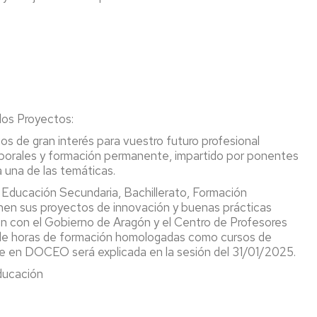
de
accidentes
y
de
responsabilidad
civil
Títulos
y
dos Proyectos:
suplemento
os de gran interés para vuestro futuro profesional
europeo
laborales y formación permanente, impartido por ponentes
al
 una de las temáticas.
título
(SET)
Educación Secundaria, Bachillerato, Formación
onen sus proyectos de innovación y buenas prácticas
n con el Gobierno de Aragón y el Centro de Profesores
 de horas de formación homologadas como cursos de
se en DOCEO será explicada en la sesión del 31/01/2025.
Educación