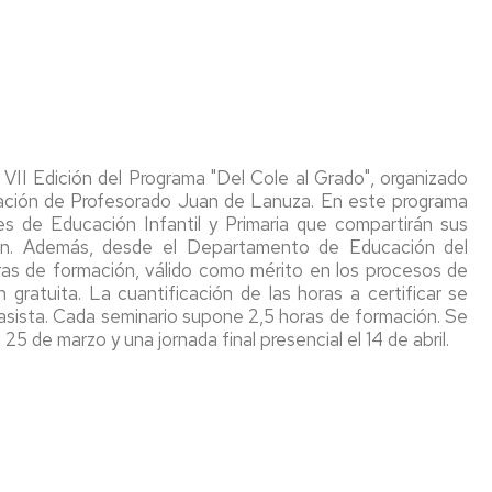
la
estudios
ped
Facultad
y
Programas
y
de
otros)
de
did
Educación
movilidad
FP
Guías
Días
docentes
Estudiantes
Erasmus+
Acu
de
OUT
Estudios
Con
cierre
Credenciales
de
a VII Edición del Programa "Del Cole al Grado", organizado
de
(usuario-
Estudiantes
Programa
Guia
Fac
mación de Profesorado Juan de Lanuza. En este programa
la
contraseña),
IN
Erasmus+
"Erasmus
s de Educación Infantil y Primaria que compartirán sus
Facultad
email
Prácticas
IN"
Reg
iban. Además, desde el Departamento de Educación del
de
y
Relaciones
Fac
ras de formación, válido como mérito en los procesos de
Educación
carné
Internacionales
SICUE
Estudiantes
de
gratuita. La cuantificación de las horas a certificar se
universitario
entrantes
Edu
e asista. Cada seminario supone 2,5 horas de formación. Se
Biblioteca
/
Otra
Programa
 25 de marzo y una jornada final presencial el 14 de abril.
Homologación
Incoming
información
de
Mem
Conserjeria
de
Students
movilidad
de
títulos
con
las
Medios
y
Iberoamérica
titu
Informáticos
niveles
"Americampus"
y
MECES
Acu
Audiovisuales
Cooperación
Con