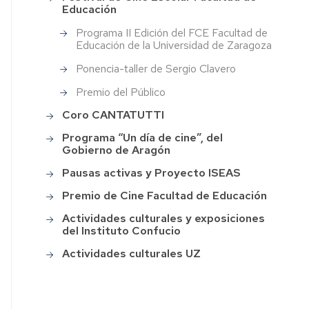
de
agogica
Educación
la
Programa II Edición del FCE Facultad de
Facultad
áctica
Educación de la Universidad de Zaragoza
de
Educación
Ponencia-taller de Sergio Clavero
erdos
Programas
Premio del Público
sejo
"Del
Coro CANTATUTTI
Cole
ultad
al
Programa “Un día de cine”, del
Grado"
lamento
Gobierno de Aragón
y
ultad
Pausas activas y Proyecto ISEAS
"Del
Aula
cación
Premio de Cine Facultad de Educación
al
Máster"
oria
Actividades culturales y exposiciones
del Instituto Confucio
Festival
Programa
Actividades culturales UZ
de
II
laciones
Cine
Edición
Escolar
del
erdos
Facultad
FCE
sejo