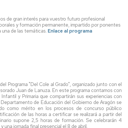
Impresos
con
de
Reserva
y
América
Gob
de
formularios
Latina
UZ
os de gran interés para vuestro futuro profesional
espacios
laborales y formación permanente, impartido por ponentes
Nivel
Movilidad
Com
a una de las temáticas.
Enlace al programa
Taller
de
con
de
de
idioma
Norteamerica,
la
impresión
Asia
Con
y
Precios
y
de
edición
públicos
Oceanía
Dec
y
Sala
pagos
Movilidad
Nor
de
"on
UNITA
UZ
descanso
line"
Programa
Acu
n del Programa "Del Cole al Grado", organizado junto con el
Aparcabicis
Registro
Buddy
del
fesorado Juan de Lanuza. En este programa contamos con
y
Pair
Con
Infantil y Primaria que compartirán sus experiencias con
administración
de
el Departamento de Educación del Gobierno de Aragón se
electrónica
Fac
lido como mérito en los procesos de concurso público
icación de las horas a certificar se realizará a partir del
Seguro
inario supone 2,5 horas de formación. Se celebrarán 4
escolar,
 una jornada final presencial el 8 de abril.