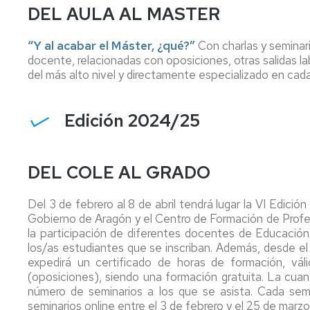
de
Física
Premios
DEL AULA AL MASTER
Aprendizaje
TICs
Facultad
Info
de
“Y al acabar el Máster, ¿qué?”
Con charlas y seminari
Joven
Educación
Normas
docente, relacionadas con oposiciones, otras salidas 
de
del más alto nivel y directamente especializado en cad
evaluación.
Actividades
Prácticas
Culturales
irregulares
Edición 2024/25
y
Profesores
fraude
y
académico
tutorías
(plagio)
DEL COLE AL GRADO
Mis
encuestas
Del 3 de febrero al 8 de abril tendrá lugar la VI Edició
Asesorías
Gobierno de Aragón y el Centro de Formación de Pro
de
la participación de diferentes docentes de Educación 
la
los/as estudiantes que se inscriban. Además, desde 
Universidad
expedirá un certificado de horas de formación, vá
(oposiciones), siendo una formación gratuita. La cuantif
Otros
número de seminarios a los que se asista. Cada sem
servicios
seminarios online entre el 3 de febrero y el 25 de marzo y