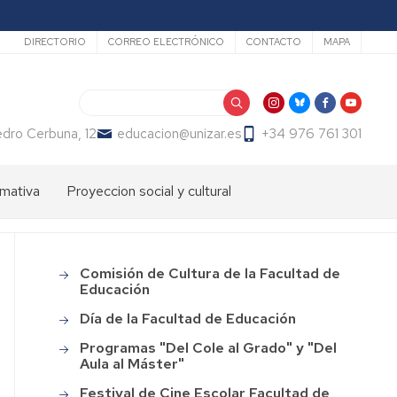
Secundario
DIRECTORIO
CORREO ELECTRÓNICO
CONTACTO
MAPA
Search
dro Cerbuna, 12
educacion@unizar.es
+34 976 761 301
mativa
Proyeccion social y cultural
ón
dos
Comisión
de
Cultura
ter
Comisión de Cultura de la Facultad de
Main
de
endizaje
Educación
menu
la
Facultad
Día de la Facultad de Educación
ter
de
fesorado
Programas "Del Cole al Grado" y "Del
Educación
Aula al Máster"
loma
Día
macion
Festival de Cine Escolar Facultad de