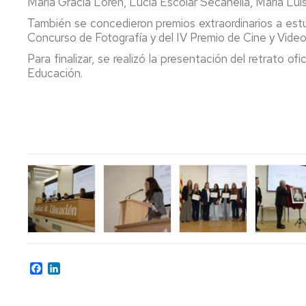
María Gracia Lorén, Lucía Escolar Secanella, María Lui
de
Física
Premios
Aprendizaje
TICs
Facultad
También se concedieron premios extraordinarios a estu
Info
de
Concurso de Fotografía y del IV Premio de Cine y Vide
Joven
Educación
Normas
Para finalizar, se realizó la presentación del retrato 
de
Educación.
evaluación.
Actividades
Prácticas
Culturales
irregulares
y
Profesores
fraude
y
académico
tutorías
(plagio)
Mis
encuestas
Asesorías
de
la
Universidad
Facebook
LinkedIn
Otros
servicios