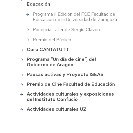
de
agogica
Educación
la
Programa II Edición del FCE Facultad de
Facultad
áctica
Educación de la Universidad de Zaragoza
de
Educación
Ponencia-taller de Sergio Clavero
erdos
Programas
Premio del Público
sejo
"Del
Coro CANTATUTTI
Cole
ultad
al
Programa “Un día de cine”, del
Grado"
lamento
Gobierno de Aragón
y
ultad
Pausas activas y Proyecto ISEAS
"Del
Aula
cación
Premio de Cine Facultad de Educación
al
Máster"
oria
Actividades culturales y exposiciones
del Instituto Confucio
Festival
Programa
Actividades culturales UZ
de
II
laciones
Cine
Edición
Escolar
del
erdos
Facultad
FCE
sejo