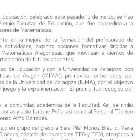
la
estudios
ped
Facultad
y
Programas
y
de
otros)
de
de Educación, celebrado este pasado 13 de marzo, se hizo
did
Educación
movilidad
FP
I Premio Facultad de Educación, que fue concedido a la
Guías
sores de Matemáticas.
Días
docentes
Estudiantes
Erasmus+
Acu
ente en la mejora de la formación del profesorado de
de
OUT
Estudios
Con
ctividades, organiza acciones formativas dirigidas a
cierre
Credenciales
de
s Matemáticas Aragonesas, que movilizan a cientos de
de
(usuario-
Estudiantes
Programa
Guia
Fac
rticipación de futuros docentes.
la
contraseña),
IN
Erasmus+
"Erasmus
Facultad
email
Prácticas
IN"
Reg
ltad de Educación y con la Universidad de Zaragoza, con
de
y
Relaciones
Fac
icas de Aragón (MIMA), promovido, entre otros, por
Educación
carné
Internacionales
SICUE
Estudiantes
de
nes de la Universidad de Zaragoza (IUMA), con el objetivo
universitario
entrantes
Edu
 juego y la experimentación. El premio fue recogido por
Biblioteca
/
Otra
Programa
Homologación
Incoming
información
de
Mem
Conserjeria
 la comunidad académica de la Facultad. Así, se rindió
de
Students
movilidad
de
títulos
borras y Julio Latorre Peña, así como al Personal Técnico
con
las
Medios
y
Iberoamérica
titu
fonso Ariño Barrabés.
Informáticos
niveles
"Americampus"
bajo en grupo del grado a Sara Pilar Muñoz Braulio, María
y
MECES
Acu
 Grandes, además de los mejores TFG y TFM, otorgados a
Audiovisuales
Cooperación
Con