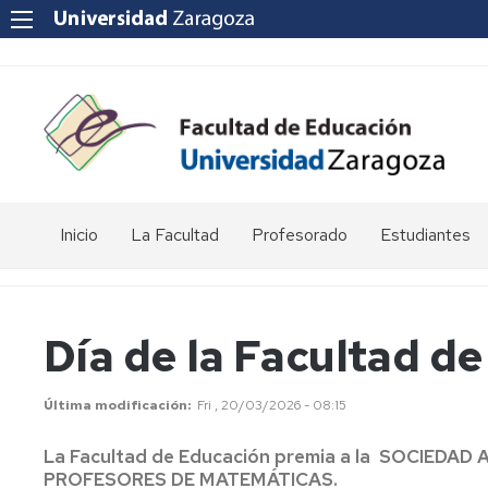
Inicio
La Facultad
Profesorado
Estudiantes
Reseña
Enlaces
Acto
histórica
de
de
interés
graduación
Día de la Facultad d
Equipo
de
Departamentos
Jornada
Dirección
universitarios
de
Última modificación
Fri , 20/03/2026 - 08:15
Puertas
Abiertas
Consejo
POD
La Facultad de Educación premia a la SOCIED
de
-
PROFESORES DE MATEMÁTICAS.
Facultad
Curso,
Apoyo
Apoyo