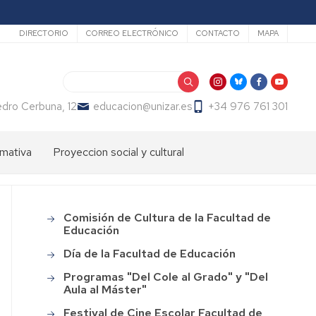
Secundario
DIRECTORIO
CORREO ELECTRÓNICO
CONTACTO
MAPA
Search
dro Cerbuna, 12
educacion@unizar.es
+34 976 761 301
mativa
Proyeccion social y cultural
ón
dos
Comisión
de
Cultura
ter
Comisión de Cultura de la Facultad de
Main
de
endizaje
Educación
menu
la
Facultad
Día de la Facultad de Educación
ter
de
fesorado
Programas "Del Cole al Grado" y "Del
Educación
Aula al Máster"
loma
Día
macion
Festival de Cine Escolar Facultad de