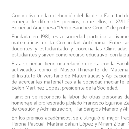
centro,
y
al
asignatura,
orientación
estudiante
Comisiones
profesorado
al
del
Con motivo de la celebración del día de la Facultad 
estudiante
máster
entrega de diferentes premios, entre ellos, el XVI
Coordinadores
de
Profesorado
de
Sociedad Aragonesa “Pedro Sánchez Ciruelo” de profe
Prof.
y
Innova.
las
Fundada en 1981, esta sociedad participa activam
Secundaria
tutorías
Investiga.
Titulaciones
matemáticas de la Comunidad Autónoma. Entre sus a
Educa
docentes y estudiantado y coordina las Olimpíada
Apoyo
Servicio
Directores
estudiantes y sirven como recurso educativo, con la pa
al
de
Y
de
estudiante.
personal
al
los
Esta sociedad tiene una relación directa con la Facu
Grados
docente
acabar
Títulos
actividades como el Museo Itinerante de Matemát
de
e
magisterio,
Propios
el Instituto Universitario de Matemáticas y Aplicacio
Infantil
investigador
¿qué?
de acercar las matemáticas a la sociedad mediante el
y
Relaciones
Belén Martínez López, presidenta de la Sociedad.
Primaria
CV
Delegación
con
También se reconoció la labor de otras personas de
del
de
otras
Apoyo
profesorado
estudiantes
homenaje al profesorado jubilado Francisco Eguinoa Za
Instituciones
al
de Gestión y Administración, Pilar Sangrós Manero y Al
estudiante
Innova.
Deportes
Procesos
En los premios académicos, se distinguió el mejor tra
del
Investiga.
y
electorales
Perona Pascual, Martina Sahún López y Miriam Zibani
máster
Educa
Actividad