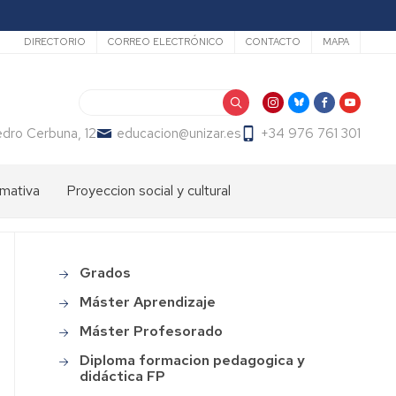
Secundario
DIRECTORIO
CORREO ELECTRÓNICO
CONTACTO
MAPA
Search
dro Cerbuna, 12
educacion@unizar.es
+34 976 761 301
mativa
Proyeccion social y cultural
ón
dos
Comisión
de
Cultura
ter
Grados
Main
de
endizaje
menu
la
Máster Aprendizaje
Facultad
ter
Máster Profesorado
de
fesorado
Educación
Diploma formacion pedagogica y
loma
didáctica FP
Día
macion