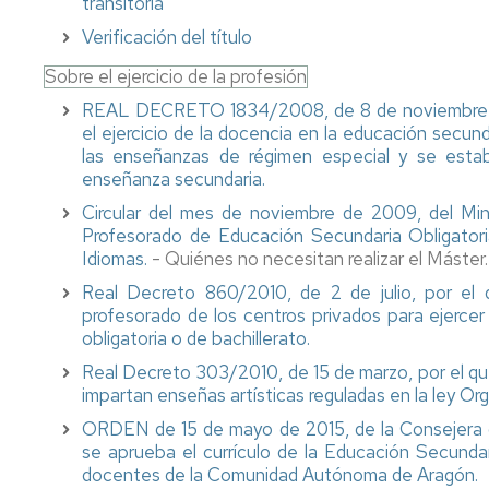
transitoria
generales
de
Verificación del título
la
universidad
Sobre el ejercicio de la profesión
REAL DECRETO 1834/2008, de 8 de noviembre por
Antiguos
el ejercicio de la docencia en la educación secunda
alumnos
las enseñanzas de régimen especial y se esta
y
enseñanza secundaria.
amigos
de
Circular del mes de noviembre de 2009, del Min
la
Profesorado de Educación Secundaria Obligatori
facultad
Idiomas.
- Quiénes no necesitan realizar el Máster.
Real Decreto 860/2010, de 2 de julio, por el q
Salas
profesorado de los centros privados para ejerce
de
estudio
obligatoria o de bachillerato.
Real Decreto 303/2010, de 15 de marzo, por el que
Servicio
impartan enseñas artísticas reguladas en la ley 
de
alojamiento
ORDEN de 15 de mayo de 2015, de la Consejera de
se aprueba el currículo de la Educación Secundari
Universa
docentes de la Comunidad Autónoma de Aragón.