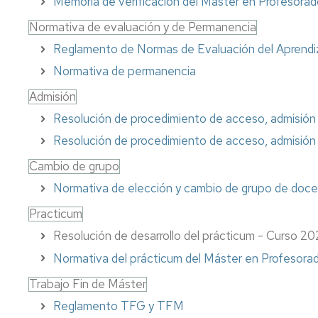
Memoria de verificación del Máster en Profesora
centro,
y
al
asignatura,
orientación
estudiante
Comisiones
Normativa de evaluación y de Permanencia
profesorado
al
del
Reglamento de Normas de Evaluación del Aprendi
estudiante
máster
Coordinadores
de
Profesorado
de
Normativa de permanencia
Prof.
y
Innova.
las
Secundaria
tutorías
Investiga.
Titulaciones
Admisión
Educa
Resolución de procedimiento de acceso, admisión
Apoyo
Servicio
Directores
al
de
Y
de
Resolución de procedimiento de acceso, admisión
estudiante.
personal
al
los
Cambio de grupo
Grados
docente
acabar
Títulos
de
e
magisterio,
Propios
Normativa de elección y cambio de grupo de doce
Infantil
investigador
¿qué?
y
Relaciones
Practicum
Primaria
CV
Delegación
con
Resolución de desarrollo del prácticum - Curso 
del
de
otras
Apoyo
profesorado
estudiantes
Instituciones
Normativa del prácticum del Máster en Profesora
al
estudiante
Innova.
Deportes
Procesos
Trabajo Fin de Máster
del
Investiga.
y
electorales
Reglamento TFG y TFM
máster
Educa
Actividad