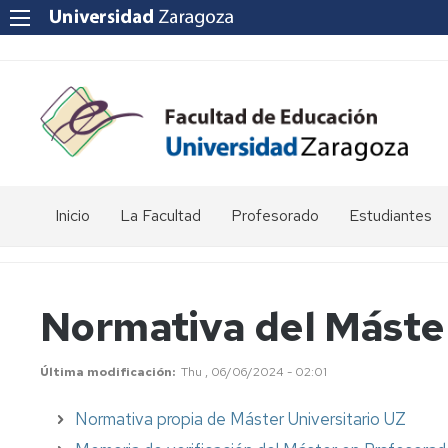
Inicio
La Facultad
Profesorado
Estudiantes
Reseña
Enlaces
Acto
histórica
de
de
interés
graduación
Normativa del Máste
Equipo
de
Departamentos
Jornada
Dirección
universitarios
de
Última modificación
Thu , 06/06/2024 - 02:01
Puertas
Abiertas
Consejo
POD
Normativa propia de Máster Universitario UZ
de
-
Facultad
Curso,
Apoyo
Apoyo