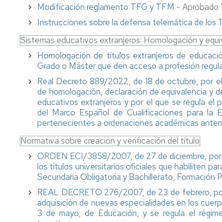
de
Física
Premios
Modificación reglamento TFG y TFM
- Aprobado 1
Aprendizaje
TICs
Facultad
Instrucciones sobre la defensa telemática de lo
Info
de
Joven
Educación
Normas
Sistemas educativos extranjeros: Homologación y equi
de
evaluación.
Actividades
Homologación de títulos extranjeros de educación 
Prácticas
Culturales
Grado o Máster que den acceso a profesión regu
irregulares
Real Decreto 889/2022, de 18 de octubre, por el
y
Profesores
de homologación, declaración de equivalencia y d
fraude
y
educativos extranjeros y por el que se regula el 
académico
tutorías
del Marco Español de Cualificaciones para la Edu
(plagio)
pertenecientes a ordenaciones académicas anteri
Mis
encuestas
Normativa sobre creación y verificación del título
Asesorías
ORDEN ECI/3858/2007, de 27 de diciembre, por la 
de
los títulos universitarios oficiales que habiliten p
la
Secundaria Obligatoria y Bachillerato, Formación 
Universidad
REAL DECRETO 276/2007, de 23 de febrero, por 
adquisición de nuevas especialidades en los cuer
Otros
3 de mayo, de Educación, y se regula el régimen
servicios