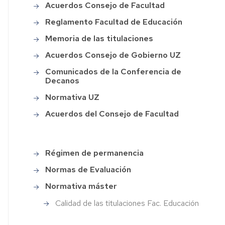
Acuerdos Consejo de Facultad
de
agogica
la
Reglamento Facultad de Educación
Facultad
áctica
de
Memoria de las titulaciones
Educación
Acuerdos Consejo de Gobierno UZ
erdos
Programas
sejo
Comunicados de la Conferencia de
"Del
Decanos
Cole
ultad
al
Normativa UZ
Grado"
lamento
Acuerdos del Consejo de Facultad
y
ultad
"Del
Aula
cación
al
Régimen de permanencia
Menu
Máster"
oria
master
Normas de Evaluación
profesorado
Festival
Programa
secundaria
Normativa máster
de
II
laciones
Cine
Edición
Calidad de las titulaciones Fac. Educación
Escolar
del
erdos
Facultad
FCE
sejo