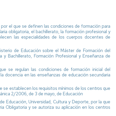
de
accidentes
y
de
responsabilidad
 el que se definen las condiciones de formación para
civil
ria obligatoria, el bachillerato, la formación profesional y
blecen las especialidades de los cuerpos docentes de
Títulos
y
suplemento
isterio de Educación sobre el Máster de Formación del
europeo
a y Bachillerato, Formación Profesional y Enseñanza de
al
título
(SET)
ue se regulan las condiciones de formación inicial del
r la docencia en las enseñanzas de educación secundaria
 se establecen los requisitos mínimos de los centros que
Orgánica 2/2006, de 3 de mayo, de Educación
 Educación, Universidad, Cultura y Deporte, por la que
a Obligatoria y se autoriza su aplicación en los centros