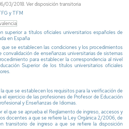
Impresos
con
de
6/03/2018. Ver disposición transitoria
Reserva
y
América
Gob
s TFG y TFM
de
formularios
Latina
UZ
espacios
valencia
Nivel
Movilidad
Com
Taller
de
con
de
superior a títulos oficiales universitarios españoles de
de
idioma
Norteamerica,
la
lada en España
impresión
Asia
Con
 que se establecen las condiciones y los procedimientos
y
Precios
y
de
e convalidación de enseñanzas universitarias de sistemas
edición
públicos
Oceanía
Dec
procedimiento para establecer la correspondencia al nivel
y
cación Superior de los títulos universitarios oficiales
Sala
pagos
Movilidad
Nor
ores.
de
"on
UNITA
UZ
descanso
line"
Programa
Acu
Aparcabicis
Registro
Buddy
del
que se establecen los requisitos para la verificación de
y
Pair
Con
ara el ejercicio de las profesiones de Profesor de Educación
administración
de
Profesional y Enseñanzas de Idiomas.
electrónica
Fac
el que se aprueba el Reglamento de ingreso, accesos y
pos docentes a que se refiere la Ley Orgánica 2/2006, de
Seguro
 transitorio de ingreso a que se refiere la disposición
escolar,