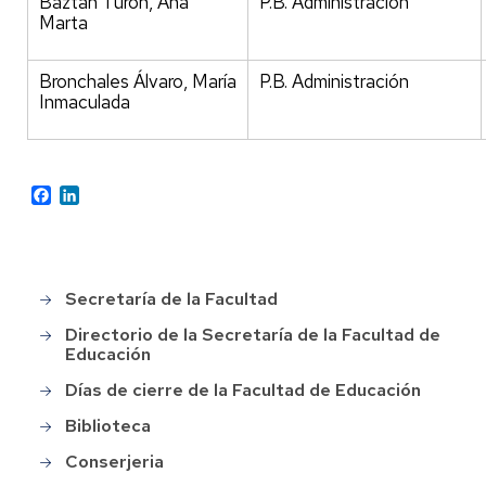
Baztán Turón, Ana
P.B. Administración
Marta
Bronchales Álvaro, María
P.B. Administración
Inmaculada
Facebook
LinkedIn
Secretaría de la Facultad
Main
menu
Directorio de la Secretaría de la Facultad de
Educación
Días de cierre de la Facultad de Educación
Biblioteca
Conserjeria