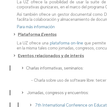
La UZ ofrece la posibilidad de usar la suite d
centro,
y
al
corporativas @unizar.es, en el marco del programa
asignatura,
orientación
estudiante
Comisiones
profesorado
al
del
Así también ofrece un gestor documental como Do
estudiante
máster
Coordinadores
facilita la colaboración y almacenamiento de docu
de
Profesorado
de
Para más información
Prof.
y
Innova.
las
Secundaria
tutorías
Investiga.
Titulaciones
Plataforma
Eventos
Educa
Apoyo
Servicio
Directores
La UZ ofrece una
plataforma on-line
que permite v
al
de
Y
de
en la misma tales como jornadas, congresos, concur
estudiante.
personal
al
los
Eventos relacionados y de interés
Grados
docente
acabar
Títulos
de
e
magisterio,
Propios
Infantil
investigador
¿qué?
Charlas informativas, seminarios:
y
Relaciones
Primaria
CV
Delegación
con
- Charla sobre uso de software libre: tercer
del
de
otras
Apoyo
profesorado
estudiantes
Instituciones
al
Jornadas, congresos y encuentros:
estudiante
Innova.
Deportes
Procesos
del
Investiga.
y
electorales
máster
Educa
Actividad
7th International Conference on Educa