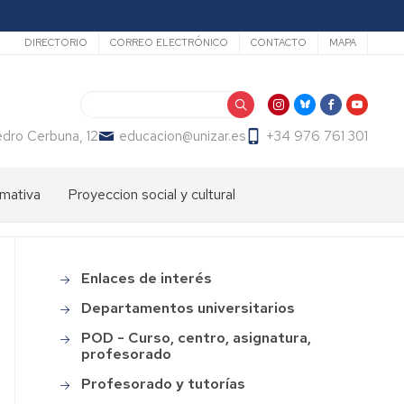
Secundario
DIRECTORIO
CORREO ELECTRÓNICO
CONTACTO
MAPA
Search
dro Cerbuna, 12
educacion@unizar.es
+34 976 761 301
mativa
Proyeccion social y cultural
ón
dos
Comisión
de
Cultura
ter
Enlaces de interés
Main
de
endizaje
menu
la
Departamentos universitarios
Facultad
ter
POD - Curso, centro, asignatura,
de
fesorado
profesorado
Educación
loma
Profesorado y tutorías
Día
macion