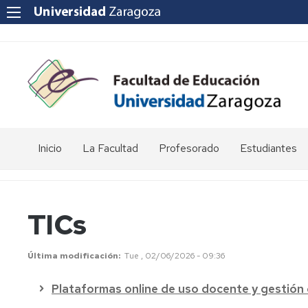
Inicio
La Facultad
Profesorado
Estudiantes
Reseña
Enlaces
Acto
histórica
de
de
interés
graduación
TICs
Equipo
de
Departamentos
Jornada
Dirección
universitarios
de
Última modificación
Tue , 02/06/2026 - 09:36
Puertas
Abiertas
Consejo
POD
Plataformas online de uso docente y gestión
de
-
Facultad
Curso,
Apoyo
Apoyo