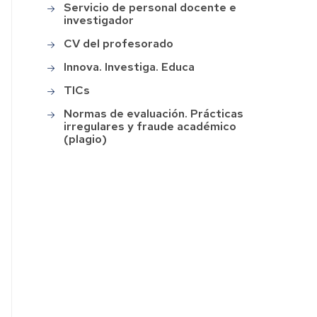
Servicio de personal docente e
de
agogica
investigador
la
Facultad
áctica
CV del profesorado
de
Educación
Innova. Investiga. Educa
erdos
TICs
Programas
sejo
"Del
Normas de evaluación. Prácticas
Cole
ultad
irregulares y fraude académico
al
(plagio)
Grado"
lamento
y
ultad
"Del
Aula
cación
al
Máster"
oria
Festival
Programa
de
II
laciones
Cine
Edición
Escolar
del
erdos
Facultad
FCE
sejo