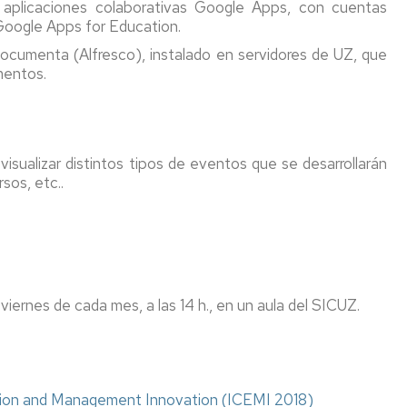
e aplicaciones colaborativas Google Apps, con cuentas
la
estudios
ped
 Google Apps for Education.
Facultad
y
Programas
y
de
otros)
de
did
cumenta (Alfresco), instalado en servidores de UZ, que
Educación
movilidad
FP
mentos.
Guías
Días
docentes
Estudiantes
Erasmus+
Acu
de
OUT
Estudios
Con
cierre
Credenciales
de
de
(usuario-
Estudiantes
Programa
Guia
Fac
isualizar distintos tipos de eventos que se desarrollarán
la
contraseña),
IN
Erasmus+
"Erasmus
sos, etc..
Facultad
email
Prácticas
IN"
Reg
de
y
Relaciones
Fac
Educación
carné
Internacionales
SICUE
Estudiantes
de
universitario
entrantes
Edu
Biblioteca
/
Otra
Programa
Homologación
Incoming
información
de
Mem
Conserjeria
 viernes de cada mes, a las 14 h., en un aula del SICUZ.
de
Students
movilidad
de
títulos
con
las
Medios
y
Iberoamérica
titu
Informáticos
niveles
"Americampus"
y
MECES
Acu
Audiovisuales
Cooperación
Con
tion and Management Innovation (ICEMI 2018)