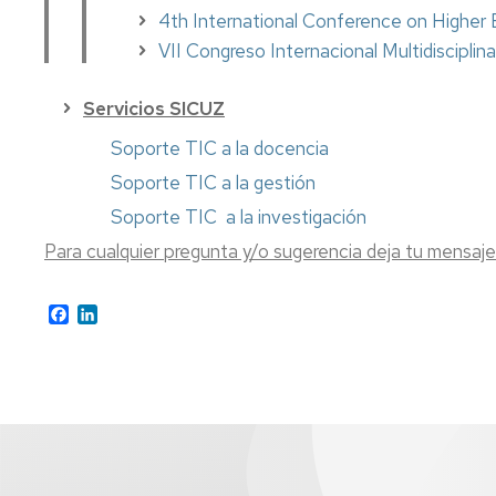
de
Física
Premios
4th International Conference on Highe
Aprendizaje
TICs
Facultad
VII Congreso Internacional Multidiscipli
Info
de
Joven
Educación
Normas
de
Servicios SICUZ
evaluación.
Actividades
Prácticas
Culturales
Soporte TIC a la docencia
irregulares
Soporte TIC a la gestión
y
Profesores
fraude
y
Soporte TIC a la investigación
académico
tutorías
Para cualquier pregunta y/o sugerencia deja tu mensaj
(plagio)
Mis
encuestas
Facebook
LinkedIn
Asesorías
de
la
Universidad
Otros
servicios