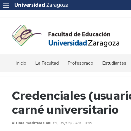
Inicio
La Facultad
Profesorado
Estudiantes
Reseña
Enlaces
Acto
histórica
de
de
interés
graduación
Credenciales (usuari
Equipo
de
Departamentos
Jornada
carné universitario
Dirección
universitarios
de
Puertas
Abiertas
Consejo
POD
de
-
Última modificación
Fri , 09/05/2025 - 11:49
Facultad
Curso,
Apoyo
Apoyo