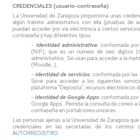
centro,
y
al
CREDENCIALES (usuario-contraseña)
asignatura,
orientación
estudiante
Comisiones
La Universidad de Zaragoza proporciona unas credenc
profesorado
al
del
algún trámite administrativo con ella (pruebas de ac
estudiante
máster
Coordinadores
puedan acceder por vía electrónica a ciertos servicio
de
Profesorado
de
contraseña y hay diferentes tipos:
Prof.
y
Innova.
las
Secundaria
tutorías
Investiga.
Titulaciones
-
Identidad administrativa
:
conformada por l
Educa
(NIP), que es un número de seis dígitos (
Apoyo
Servicio
Directores
administrativa. Se usan para acceder a la matríc
al
de
Y
de
(Moodle...),
estudiante.
personal
al
los
Grados
docente
acabar
Títulos
-
Identidad de servicios
:
conformada por las 
de
e
magisterio,
Propios
Sirve para acceder a los siguientes servic
Infantil
investigador
¿qué?
plataforma "Deposita", recursos electrónicos de 
y
Relaciones
-
Identidad de Google Apps
:
conformada por l
Primaria
CV
Delegación
con
Google Apps. Permite la consulta de correo a 
del
de
otras
contraseña en portalcorreo.unizar.es
Apoyo
profesorado
estudiantes
Instituciones
al
Las personas ajenas a la Universidad de Zaragoza que 
estudiante
Innova.
Deportes
Procesos
credenciales en las secretarías de los centro
del
Investiga.
y
electorales
AUTORREGISTRO
.
máster
Educa
Actividad