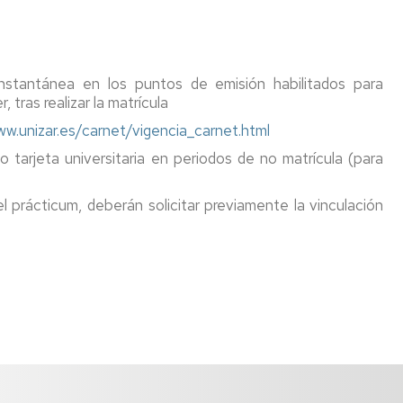
de
accidentes
y
de
responsabilidad
nstantánea
en los puntos de emisión habilitados para
civil
tras realizar la matrícula
ww.unizar.es/carnet/vigencia_carnet.html
Títulos
y
o tarjeta universitaria en periodos de no matrícula (para
suplemento
europeo
al
l prácticum, deberán solicitar previamente la vinculación
título
(SET)