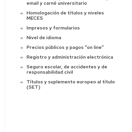
email y carné universitario
de
agogica
la
Homologación de títulos y niveles
Facultad
áctica
MECES
de
Educación
Impresos y formularios
erdos
Nivel de idioma
Programas
sejo
"Del
Precios públicos y pagos "on line"
Cole
ultad
al
Registro y administración electrónica
Grado"
lamento
Seguro escolar, de accidentes y de
y
ultad
responsabilidad civil
"Del
Aula
cación
Títulos y suplemento europeo al título
al
(SET)
Máster"
oria
Festival
Programa
de
II
laciones
Cine
Edición
Escolar
del
erdos
Facultad
FCE
sejo