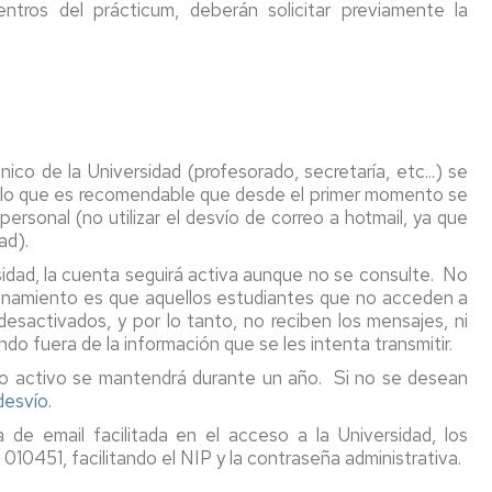
ntros del prácticum, deberán solicitar previamente la
Impresos
con
de
Reserva
y
América
Gob
de
formularios
Latina
UZ
espacios
Nivel
Movilidad
Com
Taller
de
con
de
de
idioma
Norteamerica,
la
impresión
Asia
Con
ico de la Universidad (profesorado, secretaría, etc...) se
y
Precios
y
de
por lo que es recomendable que desde el primer momento se
edición
públicos
Oceanía
Dec
personal (no utilizar el desvío de correo a hotmail, ya que
y
dad).
Sala
pagos
Movilidad
Nor
sidad, la cuenta seguirá activa aunque no se consulte. No
de
"on
UNITA
UZ
ionamiento es que aquellos estudiantes que no acceden a
descanso
line"
sactivados, y por lo tanto, no reciben los mensajes, ni
Programa
Acu
Aparcabicis
Registro
do fuera de la información que se les intenta transmitir.
Buddy
del
y
Pair
Con
svío activo se mantendrá durante un año. Si no se desean
administración
de
desvío.
electrónica
Fac
a de email facilitada en el acceso a la Universidad, los
Seguro
010451, facilitando el NIP y la contraseña administrativa.
escolar,