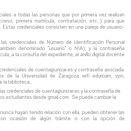
la
estudios
ped
Facultad
y
Programas
y
iales a todas las personas que por primera vez realizan
de
otros)
de
did
ceso, primera matrícula, contratación, etc...) para que
Educación
movilidad
FP
s. Estas credenciales consisten en una pareja de usuario-
Guías
Días
docentes
Estudiantes
Erasmus+
Acu
de
OUT
Estudios
Con
as credenciales de Número de Identificación Personal
cierre
Credenciales
de
también denominado "usuario" o NIA), y la contraseña
de
(usuario-
Estudiantes
Programa
Guia
Fac
ula, a la consulta del expediente, al anillo digital docente
la
contraseña),
IN
Erasmus+
"Erasmus
Facultad
email
Prácticas
IN"
Reg
de
y
Relaciones
Fac
credenciales de cuenta@unizar.es y contraseña asociada.
Educación
carné
Internacionales
SICUE
Estudiantes
de
ios de la Universidad de Zaragoza: wifi eduroam, vpn,
universitario
entrantes
Edu
la biblioteca...
Biblioteca
/
Otra
Programa
as credenciales de cuenta@unizar.es y la contraseña de
Homologación
Incoming
información
de
Mem
los estudiantes desde gmail.com. Se puede cambiar la
Conserjeria
de
Students
movilidad
de
títulos
con
las
Medios
y
Iberoamérica
titu
nunca hayan tenido relación con ella, pueden obtener las
Informáticos
niveles
"Americampus"
s con ocasión de algún trámite o con la opción de
y
MECES
Acu
Audiovisuales
Cooperación
Con