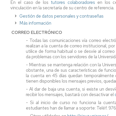
de
En el caso de los
tutores colaboradores
Física
en los ce
Premios
Aprendizaje
vinculación en la secretaría de su centro de referencia
TICs
.
Facultad
Info
de
Gestión de datos personales y contraseñas
Joven
Educación
Normas
Más información
de
evaluación.
Actividades
CORREO ELECTRÓNICO
Prácticas
Culturales
irregulares
- Todas las comunicaciones vía correo electrón
y
Profesores
realizan a la cuenta de correo institucional, 
fraude
y
utilice de forma habitual o se desvíe al correo 
académico
tutorías
da problemas con los servidores de la Universi
(plagio)
- Mientras se mantenga relación con la Univer
Mis
obstante, una de sus características de func
encuestas
la cuenta en 45 días quedan temporalmente de
tienen disponibles los mensajes previos, quedan
Asesorías
de
- Al dar de baja una cuenta, si existe un de
la
recibir los mensajes, bastará con desactivar el
Universidad
- Si al inicio de curso no funciona la cuent
Otros
estudiantes han de llamar a soporte: Teléf. 976 
servicios