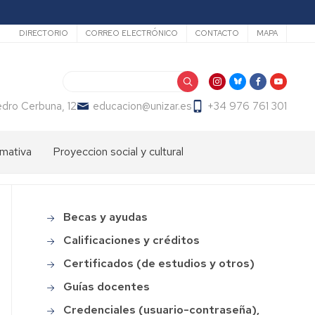
Secundario
DIRECTORIO
CORREO ELECTRÓNICO
CONTACTO
MAPA
Search
dro Cerbuna, 12
educacion@unizar.es
+34 976 761 301
mativa
Proyeccion social y cultural
ón
dos
Comisión
de
Cultura
ter
Becas y ayudas
Main
de
endizaje
menu
la
Calificaciones y créditos
Facultad
ter
Certificados (de estudios y otros)
de
fesorado
Educación
Guías docentes
loma
Día
Credenciales (usuario-contraseña),
macion