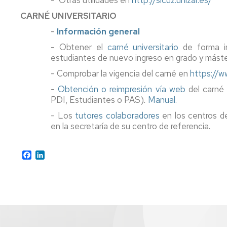
- Otras utilidades en
http://sicuz.unizar.es/
generales
de
CARNÉ UNIVERSITARIO
la
-
Información general
universidad
- Obtener el
carné universitario
de forma i
Antiguos
estudiantes de nuevo ingreso en grado y máster, 
alumnos
- Comprobar la vigencia del carné en
https://w
y
amigos
-
Obtención o reimpresión vía web
del carné 
de
PDI, Estudiantes o PAS)
.
Manual.
la
- Los
tutores colaboradores
en los centros de
facultad
en la secretaría de su centro de referencia
.
Salas
de
Facebook
LinkedIn
estudio
Servicio
de
alojamiento
Universa