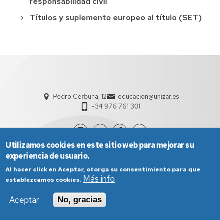
responsabilidad civil
Títulos y suplemento europeo al título (SET)
Pedro Cerbuna, 12
educacion@unizar.es
+34 976 761 301
Utilizamos cookies en este sitio web para mejorar su
experiencia de usuario.
Al hacer click en Aceptar, otorga su consentimiento para que
Más info
establezcamos cookies.
Aceptar
No, gracias
Aviso Legal
Condiciones generales de uso
Política de Privacidad
Política de Cookies
Política de Accesibilidad