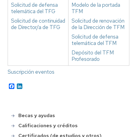
Solicitud de defensa
Modelo de la portada
telemática del TFG
TFM
Solicitud de continuidad
Solicitud de renovación
de Director/a de TFG
de la Dirección de TFM
Solicitud de defensa
telemática del TFM
Depósito del TFM
Profesorado
Suscripción eventos
Facebook
LinkedIn
Becas y ayudas
Main
menu
Calificaciones y créditos
Certificados (de estudios y otros)