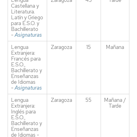
Lengua
Zaragoza
45
Tarde
Castellana y
Literatura.
Latín y Griego
para E.S.O. y
Bachillerato
-
Asignaturas
Lengua
Zaragoza
15
Mañana
Extranjera:
Francés para
E.S.O.,
Bachillerato y
Enseñanzas
de Idiomas
-
Asignaturas
Lengua
Zaragoza
55
Mañana /
Extranjera:
Tarde
Inglés para
E.S.O.,
Bachillerato y
Enseñanzas
de Idiomas -