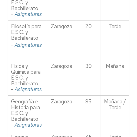
E.S.O. y
Bachillerato
-
Asignaturas
Filosofía para
Zaragoza
20
Tarde
E.S.O. y
Bachillerato
-
Asignaturas
Física y
Zaragoza
30
Mañana
Química para
E.S.O. y
Bachillerato
-
Asignaturas
Geografía e
Zaragoza
85
Mañana /
Historia para
Tarde
E.S.O. y
Bachillerato
-
Asignaturas