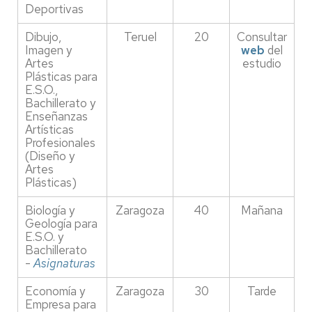
Deportivas
Dibujo,
Teruel
20
Consultar
Imagen y
web
del
Artes
estudio
Plásticas para
E.S.O.,
Bachillerato y
Enseñanzas
Artísticas
Profesionales
(Diseño y
Artes
Plásticas)
Biología y
Zaragoza
40
Mañana
Geología para
E.S.O. y
Bachillerato
-
Asignaturas
Economía y
Zaragoza
30
Tarde
Empresa para