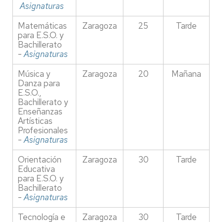
Asignaturas
Matemáticas
Zaragoza
25
Tarde
para E.S.O. y
Bachillerato
-
Asignaturas
Música y
Zaragoza
20
Mañana
Danza para
E.S.O.,
Bachillerato y
Enseñanzas
Artísticas
Profesionales
-
Asignaturas
Orientación
Zaragoza
30
Tarde
Educativa
para E.S.O. y
Bachillerato
-
Asignaturas
Tecnología e
Zaragoza
30
Tarde