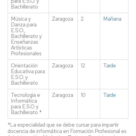
para E.S.O. y
Bachillerato
Música y
Zaragoza
2
Mañana
Danza para
E.S.O.,
Bachillerato y
Enseñanzas
Artísticas
Profesionales
Orientación
Zaragoza
12
Tarde
Educativa para
E.S.O. y
Bachillerato
Tecnología e
Zaragoza
10
Tarde
Informática
para E.S.O y
Bachillerato *
*La especialidad que se debe cursar para impartir
docencia de informática en Formación Profesional es