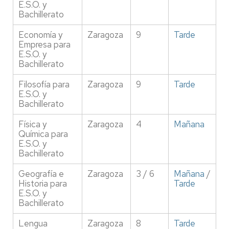
E.S.O. y
Bachillerato
Economía y
Zaragoza
9
Tarde
Empresa para
E.S.O. y
Bachillerato
Filosofía para
Zaragoza
9
Tarde
E.S.O. y
Bachillerato
Física y
Zaragoza
4
Mañana
Química para
E.S.O. y
Bachillerato
Geografía e
Zaragoza
3 / 6
Mañana
/
Historia para
Tarde
E.S.O. y
Bachillerato
Lengua
Zaragoza
8
Tarde