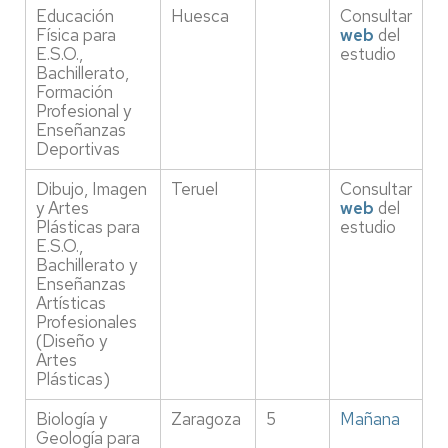
Educación
Huesca
Consultar
Física para
web
del
E.S.O.,
estudio
Bachillerato,
Formación
Profesional y
Enseñanzas
Deportivas
Dibujo, Imagen
Teruel
Consultar
y Artes
web
del
Plásticas para
estudio
E.S.O.,
Bachillerato y
Enseñanzas
Artísticas
Profesionales
(Diseño y
Artes
Plásticas)
Biología y
Zaragoza
5
Mañana
Geología para