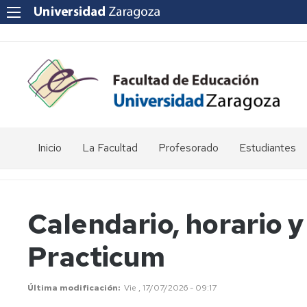
Inicio
La Facultad
Profesorado
Estudiantes
Reseña
Enlaces
Acto
histórica
de
de
interés
graduación
Calendario, horario y
Equipo
de
Departamentos
Jornada
Practicum
Dirección
universitarios
de
Puertas
Abiertas
Consejo
POD
de
-
Última modificación
Vie , 17/07/2026 - 09:17
Facultad
Curso,
Apoyo
Apoyo