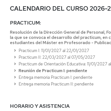
centro,
y
al
CALENDARIO DEL CURSO 2026-2
asignatura,
orientación
estudiante
Comisiones
profesorado
al
del
estudiante
máster
Coordinadores
PRACTICUM:
de
Profesorado
de
Prof.
y
Innova.
las
Resolución de la Dirección General de Personal, 
Secundaria
tutorías
Investiga.
Titulaciones
la que se convoca el desarrollo del practicum, en 
Educa
estudiantes del Máster en Profesorado - Publica
Apoyo
Servicio
Directores
al
de
Y
de
Practicum I: 11/01/2027 al 22/01/2027
estudiante.
personal
al
los
Practicum II: 22/03/2027 al 07/05/2027
Grados
docente
acabar
Títulos
de
e
magisterio,
Propios
Practicum de Orientación Educativa: 11/01/2027
Infantil
investigador
¿qué?
Reunión de Practicum I: pendiente
y
Relaciones
Entrega memoria Practicum I: pendiente
Primaria
CV
Delegación
con
del
de
otras
Entrega memoria Practicum II: pendiente
Apoyo
profesorado
estudiantes
Instituciones
al
estudiante
Innova.
Deportes
Procesos
del
Investiga.
y
electorales
HORARIO Y ASISTENCIA
máster
Educa
Actividad