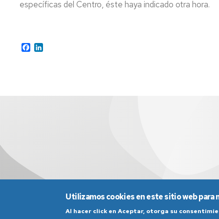
específicas del Centro, éste haya indicado otra hora.
Agraluz
-
antiguos
alumnos
Facebook
LinkedIn
UZ
Ofertas
de
empleo
Utilizamos cookies en este sitio web para 
Al hacer click en Aceptar, otorga su consentim