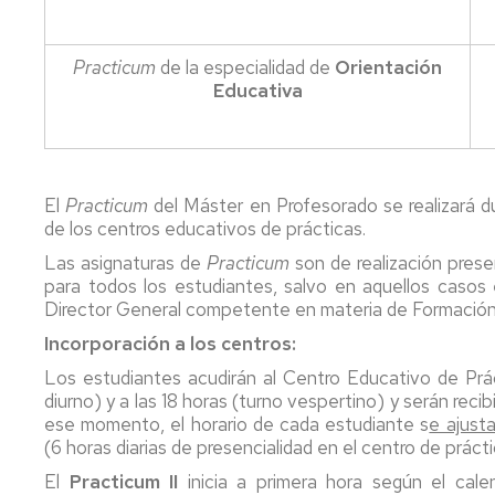
generales
de
la
Practicum
de la especialidad de
Orientación
universidad
Educativa
Antiguos
alumnos
y
amigos
El
Practicum
del Máster en Profesorado se realizará du
de
de los centros educativos de prácticas.
la
facultad
Las asignaturas de
Practicum
son de realización prese
para todos los estudiantes, salvo en aquellos casos 
Salas
Director General competente en materia de Formación
de
estudio
Incorporación a los centros:
Los estudiantes acudirán al Centro Educativo de Prácti
Servicio
diurno) y a las 18 horas (turno vespertino) y serán recib
de
ese momento, el horario de cada estudiante s
e ajusta
alojamiento
(6 horas diarias de presencialidad en el centro de prácti
Universa
El
Practicum II
inicia a primera hora según el cale