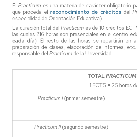
de
Física
Premios
El
Practicum
es una materia de carácter obligatorio p
Aprendizaje
TICs
Facultad
que proceda el
reconocimiento de créditos
del
P
Info
de
especialidad de Orientación Educativa)
Joven
Educación
Normas
La duración total del
Practicum
de
es de 10 créditos ECTS
evaluación.
Actividades
las cuales 216 horas son presenciales en el centro ed
Prácticas
Culturales
cada día
). El resto de las horas se repartirán en 
irregulares
preparación de clases, elaboración de informes, etc. 
y
Profesores
responsable del
Practicum
de la Universidad.
fraude
y
académico
tutorías
(plagio)
TOTAL
PRACTICUM
Mis
encuestas
1 ECTS = 25 horas de
Asesorías
Practicum I
(primer semestre)
de
la
Universidad
Practicum II
(segundo semestre)
Otros
servicios