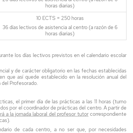
de
horas diarias)
accidentes
y
10 ECTS = 250 horas
de
responsabilidad
36 días lectivos de asistencia al centro (a razón de 6
civil
horas diarias)
Títulos
y
rante los días lectivos previstos en el calendario escolar
suplemento
europeo
al
ncial y de carácter obligatorio en las fechas establecidas
título
en que así quede establecido en la resolución anual del
(SET)
 del Profesorado.
cas, el primer día de las prácticas a las 11 horas (turno
idos por el coordinador de prácticas del centro. A partir de
rá a la jornada laboral del profesor tutor
correspondiente
cas).
ndario de cada centro, a no ser que, por necesidades