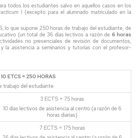
Impresos
con
de
ara todos los estudiantes salvo en aquellos casos en los
Reserva
y
América
Gob
racticum
I (excepto para el alumnado matriculado en la
de
formularios
Latina
UZ
espacios
Nivel
, lo que supone 250 horas de trabajo del estudiante, de
Movilidad
Com
Taller
de
con
de
ucativo (un total de 36 días lectivos a razón de
6 horas
de
idioma
Norteamerica,
la
actividades no presenciales de revisión de documentos,
impresión
Asia
Con
y la asistencia a seminarios y tutorías con el profesor-
y
Precios
y
de
edición
públicos
Oceanía
Dec
y
Sala
pagos
Movilidad
Nor
10 ETCS = 250 HORAS
de
"on
UNITA
UZ
descanso
line"
 trabajo del estudiante
Programa
Acu
Aparcabicis
Registro
Buddy
del
3 ECTS = 75 horas
y
Pair
Con
10 días lectivos de asistencia al centro (a razón de 6
administración
de
electrónica
horas diarias)
Fac
Seguro
7 ECTS = 175 horas
escolar,
26 días lectivos de asistencia al centro (a razón de 6