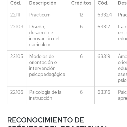
Cód.
Descripción
Créditos
Cód.
Des
22111
Practicum
12
63324
Pra
22103
Diseño,
6
63317
La o
desarrollo e
en 
innovación del
edu
curriculum
22105
Modelos de
6
63319
Ámbi
orientación e
orie
intervención
educ
psicopedagógica
ase
psi
22106
Psicología de la
6
63316
Psic
instrucción
apre
RECONOCIMIENTO DE