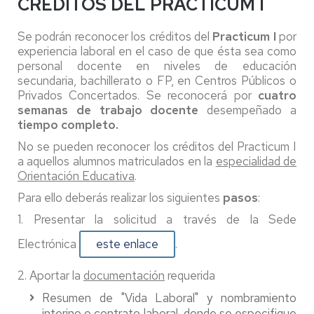
CRÉDITOS DEL PRACTICUM I
Se podrán reconocer los créditos del
Practicum I
por
experiencia laboral en el caso de que ésta sea como
personal docente en niveles de educación
secundaria, bachillerato o FP, en Centros Públicos o
Privados Concertados. Se reconocerá por
cuatro
semanas de trabajo docente
desempeñado a
tiempo completo.
No se pueden reconocer los créditos del Practicum I
a aquellos alumnos matriculados en la
especialidad de
Orientación Educativa
.
Para ello deberás realizar los siguientes
pasos
:
1. Presentar la solicitud a través de la Sede
Electrónica
este enlace
.
2. Aportar la
documentación
requerida
Resumen de "Vida Laboral" y nombramiento
interino o contrato laboral, donde se especifique