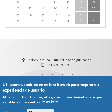
10
11
12
13
14
15
16
17
18
19
20
21
22
23
24
25
26
27
28
29
30
31
1
2
3
4
5
6
Pedro Cerbuna, 12
educacion@unizar.es
+34 976 761 301
Utilizamos cookies en este sitio web para mejorar su
experiencia de usuario.
Al hacer click en Aceptar, otorga su consentimiento para que
Más info
establezcamos cookies.