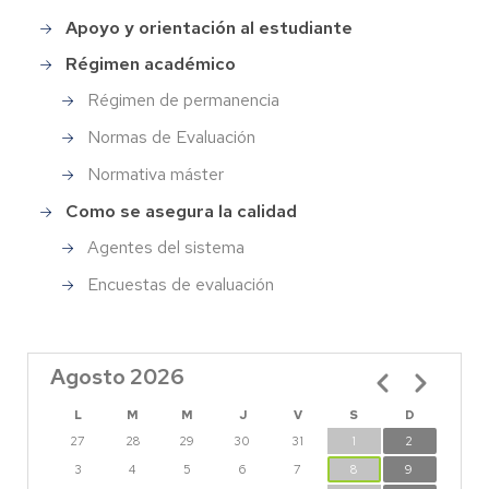
Apoyo y orientación al estudiante
Régimen académico
Régimen de permanencia
Normas de Evaluación
Normativa máster
Como se asegura la calidad
Agentes del sistema
Encuestas de evaluación
Agosto 2026
Paginación
L
M
M
J
V
S
D
27
28
29
30
31
1
2
3
4
5
6
7
8
9