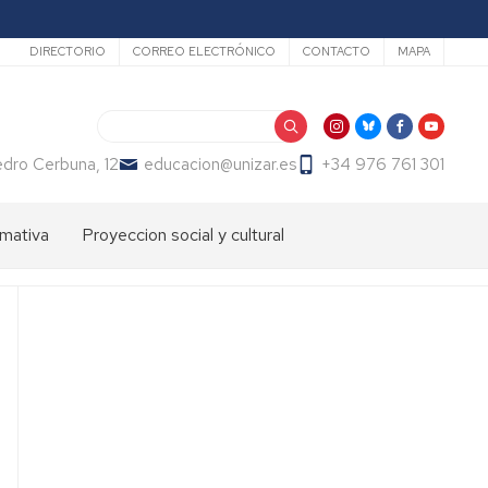
Secundario
DIRECTORIO
CORREO ELECTRÓNICO
CONTACTO
MAPA
Buscar
dro Cerbuna, 12
educacion@unizar.es
+34 976 761 301
mativa
Proyeccion social y cultural
ón
dos
Comisión
de
Cultura
ter
de
endizaje
la
Facultad
ter
de
fesorado
Educación
loma
Día
macion