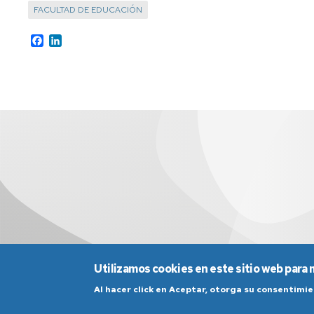
generales
FACULTAD DE EDUCACIÓN
de
la
Facebook
LinkedIn
universidad
Antiguos
alumnos
y
amigos
de
la
facultad
Salas
de
estudio
Servicio
de
Utilizamos cookies en este sitio web para 
alojamiento
Al hacer click en Aceptar, otorga su consentim
Universa
Aviso Legal
Condicio