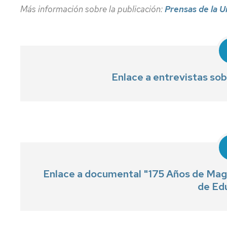
de
Física
Premios
Más información sobre la publicación:
Prensas de la U
Aprendizaje
TICs
Facultad
Info
de
Joven
Educación
Normas
de
evaluación.
Actividades
Prácticas
Culturales
Enlace a entrevistas sobr
irregulares
y
Profesores
fraude
y
académico
tutorías
(plagio)
Mis
encuestas
Asesorías
de
Enlace a documental "175 Años de Magi
la
de Edu
Universidad
Otros
servicios