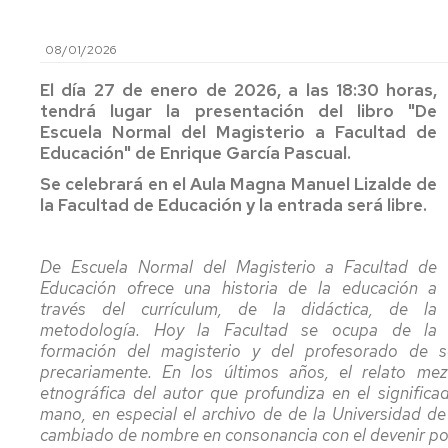
centro,
y
al
asignatura,
orientación
estudiante
Comisiones
08/01/2026
profesorado
al
del
estudiante
máster
Coordinadores
El día 27 de enero de 2026, a las 18:30 horas,
de
Profesorado
de
tendrá lugar la presentación del libro "De
Prof.
y
Innova.
las
Escuela Normal del Magisterio a Facultad de
Secundaria
tutorías
Investiga.
Titulaciones
Educación" de Enrique García Pascual.
Educa
Apoyo
Servicio
Directores
Se celebrará en el Aula Magna Manuel Lizalde de
al
de
Y
de
la Facultad de Educación y la entrada será libre.
estudiante.
personal
al
los
Grados
docente
acabar
Títulos
de
e
magisterio,
Propios
De Escuela Normal del Magisterio a Facultad de
Infantil
investigador
¿qué?
Educación ofrece una historia de la educación a
y
Relaciones
través del currículum, de la didáctica, de la
Primaria
CV
Delegación
con
metodología. Hoy la Facultad se ocupa de la
del
de
otras
formación del magisterio y del profesorado de 
Apoyo
profesorado
estudiantes
Instituciones
precariamente. En los últimos años, el relato me
al
etnográfica del autor que profundiza en el signific
estudiante
Innova.
Deportes
Procesos
mano, en especial el archivo de de la Universidad de 
del
Investiga.
y
electorales
cambiado de nombre en consonancia con el devenir polí
máster
Educa
Actividad