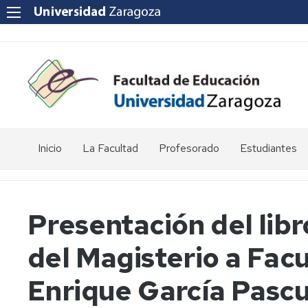
Inicio
La Facultad
Profesorado
Estudiantes
Reseña
Enlaces
Acto
histórica
de
de
interés
graduación
Presentación del lib
Equipo
de
Departamentos
Jornada
del Magisterio a Fac
Dirección
universitarios
de
Puertas
Abiertas
Consejo
POD
Enrique García Pascu
de
-
Facultad
Curso,
Apoyo
Apoyo