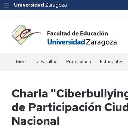
Inicio
La Facultad
Profesorado
Estudiantes
Reseña
Enlaces
Acto
histórica
de
de
interés
graduación
Charla "Ciberbullyin
Equipo
de
Departamentos
Jornada
de Participación Ciud
Dirección
universitarios
de
Puertas
Abiertas
Consejo
POD
Nacional
de
-
Facultad
Curso,
Apoyo
Apoyo