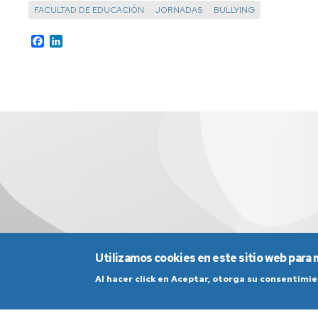
generales
FACULTAD DE EDUCACIÓN
JORNADAS
BULLYING
de
la
Facebook
LinkedIn
universidad
Antiguos
alumnos
y
amigos
de
la
facultad
Salas
de
estudio
Servicio
Utilizamos cookies en este sitio web para 
de
alojamiento
Al hacer click en Aceptar, otorga su consentim
Universa
Aviso Legal
Condicio