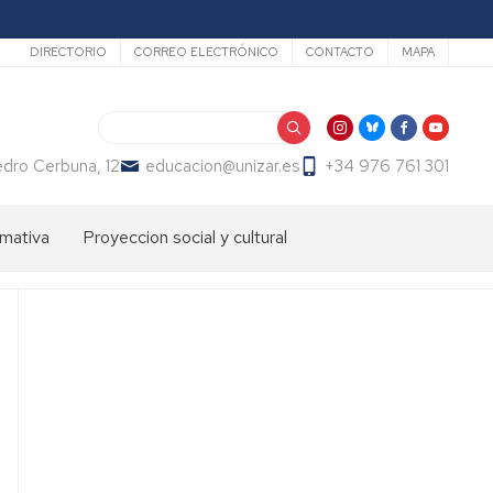
Secundario
DIRECTORIO
CORREO ELECTRÓNICO
CONTACTO
MAPA
Buscar
dro Cerbuna, 12
educacion@unizar.es
+34 976 761 301
mativa
Proyeccion social y cultural
ón
dos
Comisión
de
Cultura
ter
de
endizaje
la
Facultad
ter
de
fesorado
Educación
loma
Día
macion