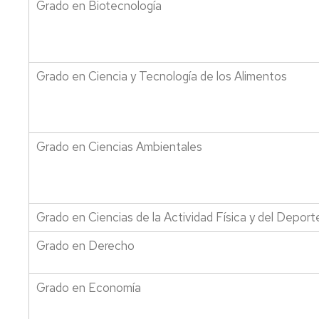
de
Grado en Biotecnología
Física
Premios
Aprendizaje
TICs
Facultad
Info
de
Joven
Educación
Normas
de
Grado en Ciencia y Tecnología de los Alimentos
evaluación.
Actividades
Prácticas
Culturales
irregulares
y
Profesores
fraude
y
Grado en Ciencias Ambientales
académico
tutorías
(plagio)
Mis
encuestas
Grado en Ciencias de la Actividad Física y del Deport
Asesorías
de
Grado en Derecho
la
Universidad
Grado en Economía
Otros
servicios