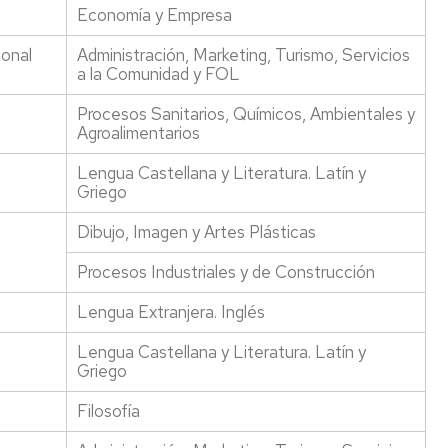
de
Economía y Empresa
accidentes
y
ional
Administración, Marketing, Turismo, Servicios
de
a la Comunidad y FOL
responsabilidad
civil
Procesos Sanitarios, Químicos, Ambientales y
Agroalimentarios
Títulos
y
Lengua Castellana y Literatura. Latín y
suplemento
Griego
europeo
al
Dibujo, Imagen y Artes Plásticas
título
(SET)
Procesos Industriales y de Construcción
Lengua Extranjera. Inglés
Lengua Castellana y Literatura. Latín y
Griego
Filosofía