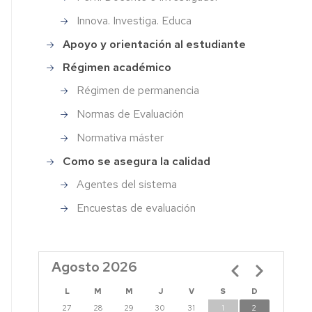
de
agogica
Innova. Investiga. Educa
la
Facultad
áctica
Apoyo y orientación al estudiante
de
Educación
Régimen académico
erdos
Régimen de permanencia
Programas
sejo
"Del
Normas de Evaluación
Cole
ultad
al
Normativa máster
Grado"
lamento
Como se asegura la calidad
y
ultad
"Del
Agentes del sistema
Aula
cación
al
Encuestas de evaluación
Máster"
oria
Festival
Programa
de
II
laciones
Agosto 2026
Paginación
Cine
Edición
Escolar
del
erdos
L
M
M
J
V
S
D
Facultad
FCE
sejo
27
28
29
30
31
1
2