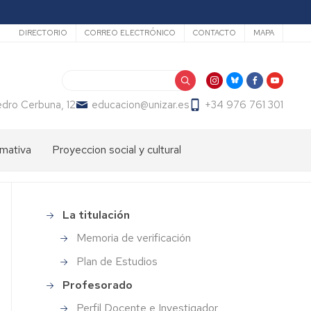
Secundario
DIRECTORIO
CORREO ELECTRÓNICO
CONTACTO
MAPA
Buscar
dro Cerbuna, 12
educacion@unizar.es
+34 976 761 301
mativa
Proyeccion social y cultural
ón
dos
Comisión
de
Cultura
ter
La titulación
Menu
de
endizaje
master
la
Memoria de verificación
profesorado
Facultad
ter
secundaria
Plan de Estudios
de
fesorado
Educación
Profesorado
loma
Día
macion
Perfil Docente e Investigador