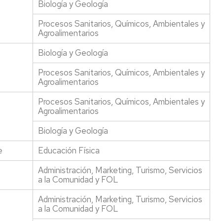
Biología y Geología
Impresos
con
de
Reserva
y
América
Gob
Procesos Sanitarios, Químicos, Ambientales y
de
formularios
Latina
UZ
Agroalimentarios
espacios
Nivel
Movilidad
Com
Biología y Geología
Taller
de
con
de
de
idioma
Norteamerica,
la
Procesos Sanitarios, Químicos, Ambientales y
impresión
Asia
Con
Agroalimentarios
y
Precios
y
de
edición
públicos
Oceanía
Dec
Procesos Sanitarios, Químicos, Ambientales y
y
Agroalimentarios
Sala
pagos
Movilidad
Nor
de
"on
UNITA
UZ
Biología y Geología
descanso
line"
Programa
Acu
e
Educación Física
Aparcabicis
Registro
Buddy
del
y
Pair
Con
Administración, Marketing, Turismo, Servicios
administración
de
a la Comunidad y FOL
electrónica
Fac
Administración, Marketing, Turismo, Servicios
Seguro
a la Comunidad y FOL
escolar,