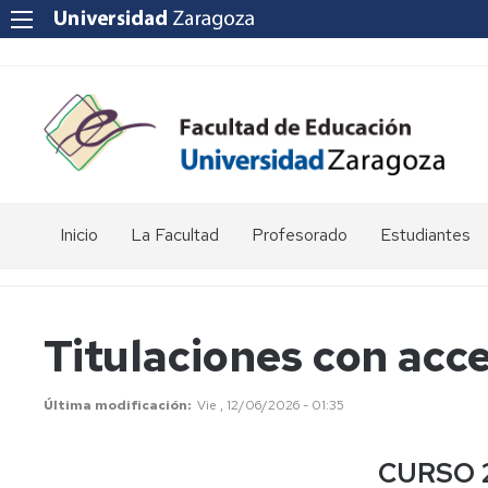
Inicio
La Facultad
Profesorado
Estudiantes
Reseña
Enlaces
Acto
histórica
de
de
interés
graduación
Titulaciones con acc
Equipo
de
Departamentos
Jornada
Dirección
universitarios
de
Última modificación
Vie , 12/06/2026 - 01:35
Puertas
Abiertas
Consejo
POD
de
-
CURSO 
Facultad
Curso,
Apoyo
Apoyo