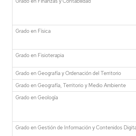
Grado en Finanzas y Contabilidad
Agraluz
-
antiguos
alumnos
Grado en Física
UZ
Ofertas
de
Grado en Fisioterapia
empleo
Grado en Geografía y Ordenación del Territorio
Grado en Geografía, Territorio y Medio Ambiente
Grado en Geología
Grado en Gestión de Información y Contenidos Digit