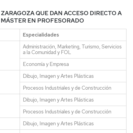
la
estudios
ped
Facultad
y
Programas
y
E ZARAGOZA QUE DAN ACCESO DIRECTO A
de
otros)
de
did
L MÁSTER EN PROFESORADO
Educación
movilidad
FP
Guías
Días
docentes
Estudiantes
Erasmus+
Acu
Especialidades
de
OUT
Estudios
Con
cierre
Credenciales
de
Administración, Marketing, Turismo, Servicios
de
(usuario-
Estudiantes
Programa
Guia
Fac
a la Comunidad y FOL
la
contraseña),
IN
Erasmus+
"Erasmus
Facultad
email
Prácticas
IN"
Economía y Empresa
Reg
de
y
Relaciones
Fac
Educación
carné
Dibujo, Imagen y Artes Plásticas
Internacionales
SICUE
Estudiantes
de
universitario
entrantes
Edu
Biblioteca
Procesos Industriales y de Construcción
/
Otra
Programa
Homologación
Incoming
información
de
Mem
Conserjeria
Dibujo, Imagen y Artes Plásticas
de
Students
movilidad
de
títulos
con
las
Medios
Procesos Industriales y de Construcción
y
Iberoamérica
titu
Informáticos
niveles
"Americampus"
y
Dibujo, Imagen y Artes Plásticas
MECES
Acu
Audiovisuales
Cooperación
Con