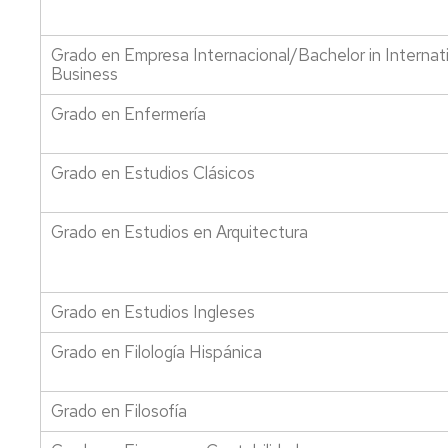
generales
de
la
Grado en Empresa Internacional/Bachelor in Internat
universidad
Business
Antiguos
Grado en Enfermería
alumnos
y
amigos
Grado en Estudios Clásicos
de
la
facultad
Grado en Estudios en Arquitectura
Salas
de
estudio
Grado en Estudios Ingleses
Servicio
Grado en Filología Hispánica
de
alojamiento
Grado en Filosofía
Universa