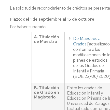
centro,
y
al
La solicitud de reconocimiento de créditos se presenta
asignatura,
orientación
estudiante
Comisiones
profesorado
al
del
estudiante
máster
Coordinadores
Plazo: del 1 de septiembre al 15 de octubre
de
Profesorado
de
Por haber superado:
Prof.
y
Innova.
las
Secundaria
tutorías
Investiga.
Titulaciones
A. Titulación
Educa
De Maestros a
de Maestro
Apoyo
Servicio
Directores
Grados
[actualizado
al
de
Y
de
conforme a las
estudiante.
personal
al
los
modificaciones de l
Grados
docente
acabar
Títulos
planes de estudios
de
e
magisterio,
Propios
de los Grados de
Infantil
investigador
¿qué?
Infantil y Primaria
y
Relaciones
(BOE 22/06/2020)
Primaria
CV
Delegación
con
del
de
otras
Apoyo
profesorado
estudiantes
Instituciones
B. Titulación
Entre los grados de
al
de
Grado en
Educación Infantil y
Magisterio
estudiante
Innova.
Deportes
Procesos
Educación Primaria de l
del
Investiga.
y
electorales
Universidad de Zaragoz
máster
Educa
Actividad
[actualizado conforme 