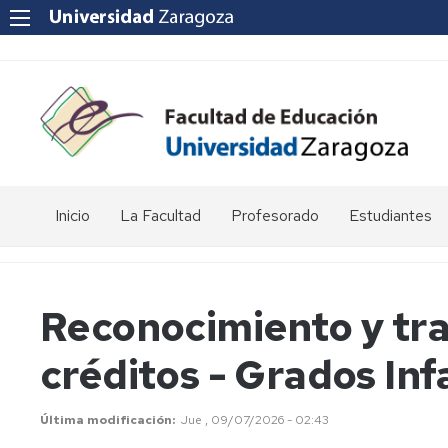
Inicio
La Facultad
Profesorado
Estudiantes
Reseña
Enlaces
Acto
histórica
de
de
interés
graduación
Reconocimiento y tr
Equipo
de
Departamentos
Jornada
créditos - Grados Inf
Dirección
universitarios
de
Puertas
Abiertas
Consejo
POD
de
-
Última modificación
Jue , 09/07/2026 - 02:43
Facultad
Curso,
Apoyo
Apoyo