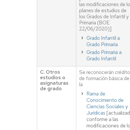
de
Física
Premios
las modificaciones de l
Aprendizaje
TICs
Facultad
planes de estudios de
Info
de
los Grados de Infantil y
Joven
Educación
Normas
Primaria (BOE
de
22/06/2020)]
evaluación.
Actividades
Prácticas
Grado Infantil a
Culturales
irregulares
Grado Primaria
y
Profesores
Grado Primaria a
fraude
y
Grado Infantil
académico
tutorías
(plagio)
C.
Otros
Se reconocerán crédit
Mis
estudios o
de formación básica de
encuestas
asignaturas
la
de grado
Asesorías
Rama de
de
Conocimiento de
la
Ciencias Sociales y
Universidad
Jurídicas
[actualiza
conforme a las
Otros
modificaciones de l
servicios