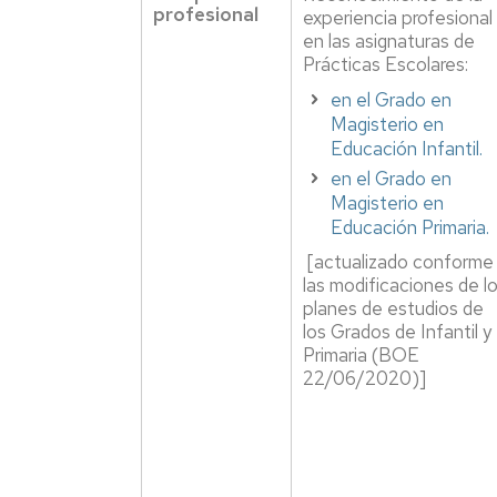
profesional
experiencia profesional
Agraluz
en las asignaturas de
-
Prácticas Escolares:
antiguos
alumnos
en el Grado en
UZ
Magisterio en
Educación Infantil.
Ofertas
en el Grado en
de
Magisterio en
empleo
Educación Primaria.
[actualizado conforme
las modificaciones de l
planes de estudios de
los Grados de Infantil y
Primaria (BOE
22/06/2020)]