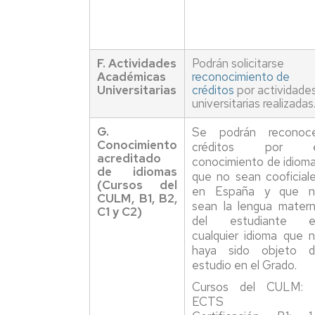
F. Actividades
Podrán solicitarse
Académicas
reconocimiento de
Universitarias
créditos
por actividade
universitarias realizadas
G.
Se podrán reconoc
Conocimiento
créditos por e
acreditado
conocimiento de idiom
de idiomas
que no sean cooficial
(Cursos del
en España y que n
CULM, B1, B2,
sean la lengua mater
C1 y C2)
del estudiante e
cualquier idioma que 
haya sido objeto 
estudio en el Grado.
Cursos del CULM: 
ECTS