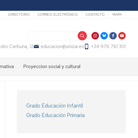
Secundario
DIRECTORIO
CORREO ELECTRÓNICO
CONTACTO
MAPA
Buscar
dro Cerbuna, 12
educacion@unizar.es
+34 976 761 301
mativa
Proyeccion social y cultural
ón
dos
Comisión
de
Cultura
ter
de
endizaje
la
Grado Educación Infantil
Facultad
ter
Grado Educación Primaria
de
fesorado
Educación
loma
Día
macion