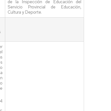
de la Inspección de Educación del
Servicio Provincial de Educación,
Cultura y Deporte.
s
.
er
l
as
es
o
na
n
no
de
4