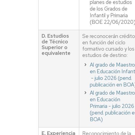
planes de estudios
generales
de
de los Grados de
la
Infantil y Primaria
universidad
(BOE 22/06/2020)
Antiguos
D. Estudios
Se reconocerán crédit
alumnos
de Técnico
en función del ciclo
y
Superior o
formativo cursado y los
amigos
equivalente
estudios de destino:
de
la
Al grado de Maestr
facultad
en Educación Infanti
- julio 2026 (pend.
Salas
publicación en BOA
de
Al grado de Maestr
estudio
en Educación
Servicio
Primaria - julio 2026
de
(pend. publicación 
alojamiento
BOA)
Universa
E. Experiencia
Reconocimiento de la