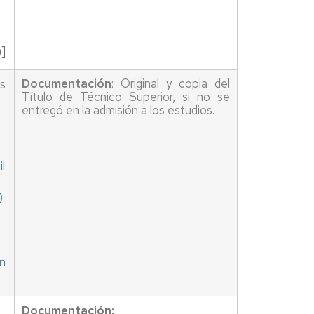
de
accidentes
y
de
]
responsabilidad
civil
Documentación
: Original y copia del
os
Título de Técnico Superior, si no se
Títulos
entregó en la admisión a los estudios.
y
suplemento
europeo
o
al
l
título
(SET)
)
o
en
Documentación: