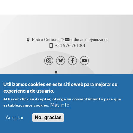
Pedro Cerbuna, 12
educacion@unizar.es
+34 976 761 301
Utilizamos cookies en este sitio web para mejorar su
experiencia de usuario.
Al hacer click en Aceptar, otorga su consentimiento para que
Aviso Legal
Condiciones generales de uso
Más info
establezcamos cookies.
Política de Privacidad
Política de Cookies
Política de Accesibilidad
Aceptar
No, gracias