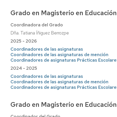
centro,
y
al
asignatura,
orientación
estudiante
Comisiones
Grado en Magisterio en Educación 
profesorado
al
del
estudiante
máster
Coordinadores
de
Profesorado
Coordinadora del Grado
de
Prof.
y
Innova.
las
Dña. Tatiana Íñiguez Berrozpe
Secundaria
tutorías
Investiga.
Titulaciones
Educa
2025 - 2026
Apoyo
Servicio
Directores
Coordinadores de las asignaturas
al
de
Y
de
Coordinadores de las asignaturas de mención
estudiante.
personal
al
los
Coordinadores de asignaturas Prácticas Escolare
Grados
docente
acabar
Títulos
de
e
magisterio,
Propios
2024 - 2025
Infantil
investigador
¿qué?
Coordinadores de las asignaturas
y
Relaciones
Coordinadores de las asignaturas de mención
Primaria
CV
Delegación
con
Coordinadores de asignaturas Prácticas Escolare
del
de
otras
Apoyo
profesorado
estudiantes
Instituciones
al
Grado en Magisterio en Educación
estudiante
Innova.
Deportes
Procesos
del
Investiga.
y
electorales
máster
Educa
Actividad
Coordinador del Grado