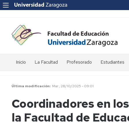
Inicio
La Facultad
Profesorado
Estudiantes
Reseña
Enlaces
Acto
histórica
de
de
interés
graduación
Última modificación
Mar , 28/10/2025 - 09:01
Equipo
de
Departamentos
Jornada
Coordinadores en los 
Dirección
universitarios
de
Puertas
la Facultad de Educa
Abiertas
Consejo
POD
de
-
Facultad
Curso,
Apoyo
Apoyo