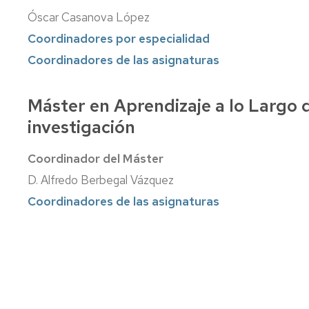
generales
Óscar Casanova López
de
la
Coordinadores por especialidad
universidad
Coordinadores de las asignaturas
Antiguos
alumnos
Máster en Aprendizaje a lo Largo de
y
amigos
investigación
de
la
facultad
Coordinador del Máster
D. Alfredo Berbegal Vázquez
Salas
de
Coordinadores de las asignaturas
estudio
Servicio
de
alojamiento
Universa