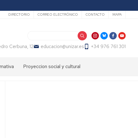
Secundario
DIRECTORIO
CORREO ELECTRÓNICO
CONTACTO
MAPA
Buscar
dro Cerbuna, 12
educacion@unizar.es
+34 976 761 301
mativa
Proyeccion social y cultural
ón
dos
Comisión
de
Cultura
ter
de
endizaje
la
Facultad
ter
de
fesorado
Educación
loma
Día
macion