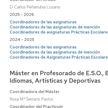
de
Física
Premios
Aprendizaje
D. Carlos Peñarrubia Lozano
TICs
Facultad
Info
de
2025 - 2026
Joven
Educación
Normas
Coordinadores de las asignaturas
de
evaluación.
Actividades
Coordinadores de las asignaturas de mención
Prácticas
Culturales
Coordinadores de asignaturas Prácticas Escolare
irregulares
2024 - 2025
y
Profesores
fraude
y
Coordinadores de las asignaturas
académico
tutorías
Coordinadores de las asignaturas de mención
(plagio)
Coordinadores de Asignaturas Prácticas Escolar
Mis
encuestas
Máster en Profesorado de E.S.O., B
Asesorías
Idiomas, Artísticas y Deportivas
de
la
Universidad
Coordinadora del Máster
Rosa Mª Serrano Pastor
Otros
servicios
Coordinador del Practicum