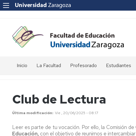
Inicio
La Facultad
Profesorado
Estudiantes
Reseña
Enlaces
Acto
histórica
de
de
interés
graduación
Club de Lectura
Equipo
de
Departamentos
Jornada
Dirección
universitarios
de
Última modificación
Vie , 20/06/2025 - 08:17
Puertas
Abiertas
Consejo
POD
Leer es parte de tu vocación. Por ello, la Comisión de 
de
-
Educación,
con el objetivo de reunirnos e intercambiar 
Facultad
Curso,
Apoyo
Apoyo