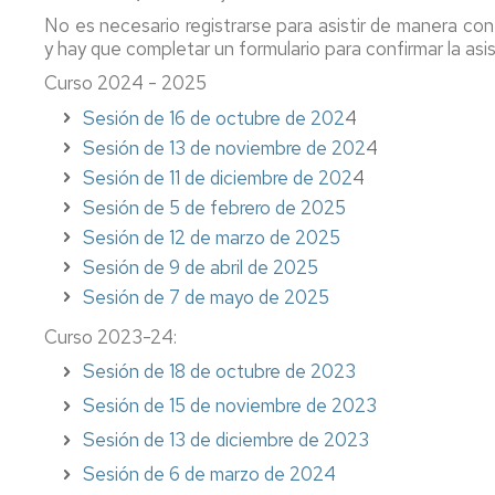
centro,
y
al
No es necesario registrarse para asistir de manera co
asignatura,
orientación
estudiante
Comisiones
y hay que completar un formulario para confirmar la asis
profesorado
al
del
estudiante
máster
Curso 2024 - 2025
Coordinadores
de
Profesorado
de
Sesión de 16 de octubre de 202
4
Prof.
y
Innova.
las
Secundaria
Sesión de 13 de noviembre de 202
tutorías
4
Investiga.
Titulaciones
Educa
Sesión de 11 de diciembre de 202
4
Apoyo
Servicio
Directores
Sesión de 5 de febrero de 2025
al
de
Y
de
estudiante.
Sesión de 12 de marzo de 2025
personal
al
los
Grados
docente
acabar
Títulos
Sesión de 9 de abril de 2025
de
e
magisterio,
Propios
Sesión de 7 de mayo de 2025
Infantil
investigador
¿qué?
y
Relaciones
Curso 2023-24:
Primaria
CV
Delegación
con
Sesión de 18 de octubre de 2023
del
de
otras
Apoyo
profesorado
estudiantes
Instituciones
Sesión de 15 de noviembre de 2023
al
estudiante
Innova.
Deportes
Sesión de 13 de diciembre de 2023
Procesos
del
Investiga.
y
electorales
Sesión de 6 de marzo de 2024
máster
Educa
Actividad