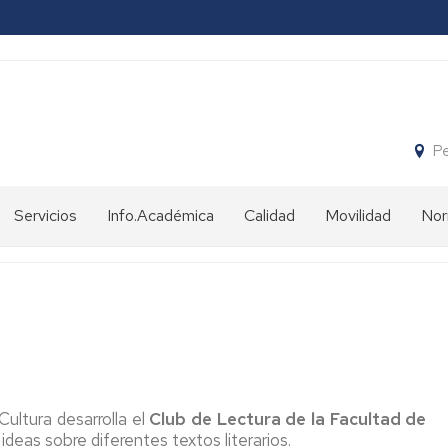
Pe
Servicios
Info.Académica
Calidad
Movilidad
Nor
Secretaría
Becas
Internacionalizaci
Gra
de
y
en
la
ayudas
la
Más
Facultad
Facultad
Apr
de
Calificaciones
Educación
Directorio
y
Más
de
créditos
Pro
la
Normativa
Cultura desarrolla el
Club de Lectura de la Facultad de
Secretaría
sobre
Certificados
Dip
ideas sobre diferentes textos literarios.
de
movilidad
(de
for