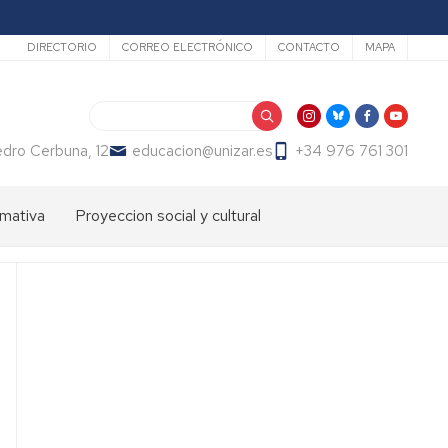
Secundario
DIRECTORIO
CORREO ELECTRÓNICO
CONTACTO
MAPA
Buscar
dro Cerbuna, 12
educacion@unizar.es
+34 976 761 301
mativa
Proyeccion social y cultural
ón
dos
Comisión
de
Cultura
ter
de
endizaje
la
Facultad
ter
de
fesorado
Educación
loma
Día
macion