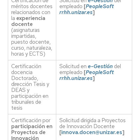
Certificación de
Solicitud en
e-Gestión
del
méritos docentes
empleado
[
PeopleSoft
relacionados con
rrhh.unizar.es
]
la
experiencia
docente
(asignaturas
impartidas,
puesto docente,
curso, naturaleza,
horas y ECTS)
Certificación
Solicitud en
e-Gestión
del
docencia
empleado
[
PeopleSoft
Doctorado,
rrhh.unizar.es
]
dirección Tesis y
DEAS y
participación en
tribunales de
tesis
Certificación por
Solicitud dirigida a Proyectos
participación en
de Innovación Docente
Proyectos de
[
innova.docen@unizar.es
]
Innovación