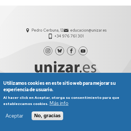
Pedro Cerbuna, 12
educacion@unizar.es
+34 976 761 301
Utilizamos cookies en este sitio web para mejorar su
experiencia de usuario.
Aviso Legal
Condiciones generales de uso
Política de Privacidad
Política de Cookies
Al hacer click en Aceptar, otorga su consentimiento para que
Política de Accesibilidad
Más info
establezcamos cookies.
Aceptar
No, gracias